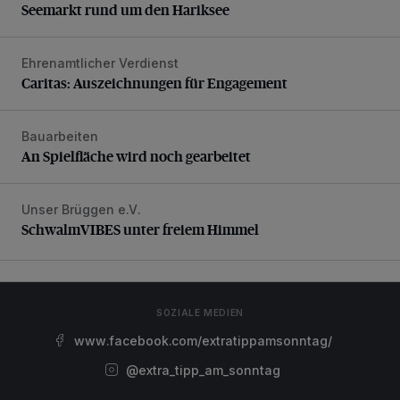
Seemarkt rund um den Hariksee
Ehrenamtlicher Verdienst
Caritas: Auszeichnungen für Engagement
Caritas: Auszeichnungen für Engagement
Bauarbeiten
An Spielfläche wird noch gearbeitet
An Spielfläche wird noch gearbeitet
Unser Brüggen e.V.
SchwalmVIBES unter freiem Himmel
SchwalmVIBES unter freiem Himmel
SOZIALE MEDIEN
www.facebook.com/extratippamsonntag/
@extra_tipp_am_sonntag