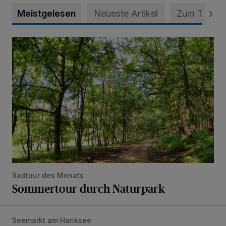
Meistgelesen
Neueste Artikel
Zum Thema
Sommertour durch Naturpark
Radtour des Monats
Sommertour durch Naturpark
Seemarkt am Hariksee
Seemarkt rund um den Hariksee