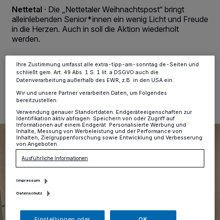
Zwecke. Wenn Tracker deaktiviert sind, sind manche Inhalte und
Nettetal
·
Die „Nettetaler Weihnachtspost“ bringt
Anzeigen möglicherweise nicht mehr so relevant für Sie. Sie können
alleinlebenden Senior*innen ein wenig Licht und Freude
dieses Menü jederzeit wieder aufrufen, um Ihre Einstellungen zu
in die Herzen. Auch in soll die Aktion wiederholt
ändern oder Ihre Einwilligung zu widerrufen, indem Sie auf den Link
Einstellungen oder Ablehnen am unteren Rand der Webseite klicken.
werden.
Ihre Einstellungen gelten innerhalb unseres Website. Weitere
Informationen finden Sie in unserer Datenschutzerklärung.
Ihre Zustimmung umfasst alle extra-tipp-am-sonntag.de-Seiten und
schließt gem. Art. 49 Abs. 1 S. 1 lit. a DSGVO auch die
17.11.2023 , 12:51 Uhr
Eine Minute Lesezeit
Datenverarbeitung außerhalb des EWR, z.B. in den USA ein.
Wir und unsere Partner verarbeiten Daten, um Folgendes
bereitzustellen:
Verwendung genauer Standortdaten. Endgeräteeigenschaften zur
Identifikation aktiv abfragen. Speichern von oder Zugriff auf
Informationen auf einem Endgerät. Personalisierte Werbung und
Inhalte, Messung von Werbeleistung und der Performance von
Inhalten, Zielgruppenforschung sowie Entwicklung und Verbesserung
von Angeboten.
Ausführliche Informationen
Impressum
Datenschutz
Einstellungen oder
OK