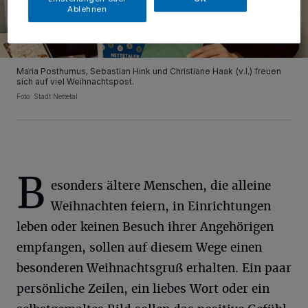
Ablehnen
Maria Posthumus, Sebastian Hink und Christiane Haak (v.l.) freuen
sich auf viel Weihnachtspost.
Foto: Stadt Nettetal
B
esonders ältere Menschen, die alleine
Weihnachten feiern, in Einrichtungen
leben oder keinen Besuch ihrer Angehörigen
empfangen, sollen auf diesem Wege einen
besonderen Weihnachtsgruß erhalten. Ein paar
persönliche Zeilen, ein liebes Wort oder ein