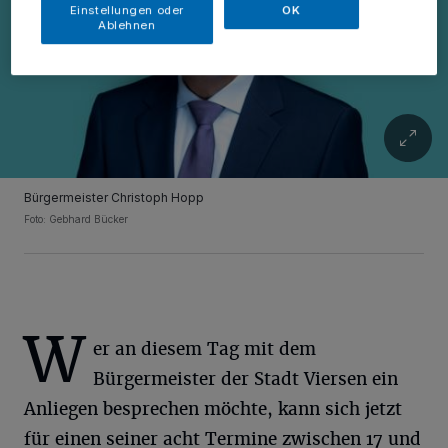
Einstellungen oder
OK
Ablehnen
Bürgermeister Christoph Hopp
Foto: Gebhard Bücker
W
er an diesem Tag mit dem
Bürgermeister der Stadt Viersen ein
Anliegen besprechen möchte, kann sich jetzt
für einen seiner acht Termine zwischen 17 und