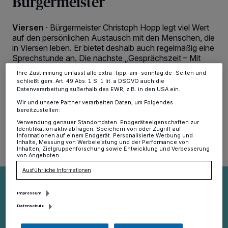
Bürgermeister
verarbeiten Daten, um Ihnen Dienste bereitzustellen“ aufgeführten
Zwecke. Wenn Tracker deaktiviert sind, sind manche Inhalte und
Anzeigen möglicherweise nicht mehr so relevant für Sie. Sie können
Viersen
·
Bürgermeister Christoph Hopp legt viel Wert
dieses Menü jederzeit wieder aufrufen, um Ihre Einstellungen zu
ändern oder Ihre Einwilligung zu widerrufen, indem Sie auf den Link
auf den persönlichen Austausch mit den Menschen, die
Einstellungen oder Ablehnen am unteren Rand der Webseite klicken.
in Viersen leben. Er bietet deshalb auch regelmäßig eine
Ihre Einstellungen gelten innerhalb unseres Website. Weitere
Sprechstunde an. Die nächste „Gesprächszeit – Mit
Informationen finden Sie in unserer Datenschutzerklärung.
Christoph Hopp im Dialog“ findet als klassische
Ihre Zustimmung umfasst alle extra-tipp-am-sonntag.de-Seiten und
Sprechstunde statt am Donnerstag, 28. Mai.
schließt gem. Art. 49 Abs. 1 S. 1 lit. a DSGVO auch die
Datenverarbeitung außerhalb des EWR, z.B. in den USA ein.
Wir und unsere Partner verarbeiten Daten, um Folgendes
bereitzustellen:
12.05.2026 , 10:57 Uhr
2 Minuten Lesezeit
Verwendung genauer Standortdaten. Endgeräteeigenschaften zur
Identifikation aktiv abfragen. Speichern von oder Zugriff auf
Informationen auf einem Endgerät. Personalisierte Werbung und
Inhalte, Messung von Werbeleistung und der Performance von
Inhalten, Zielgruppenforschung sowie Entwicklung und Verbesserung
von Angeboten.
Ausführliche Informationen
Impressum
Datenschutz