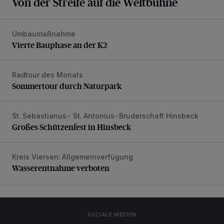
Von der Streife auf die Weltbühne
Umbaumaßnahme
Vierte Bauphase an der K2
Vierte Bauphase an der K2
Radtour des Monats
Sommertour durch Naturpark
Sommertour durch Naturpark
St. Sebastianus- St. Antonius-Bruderschaft Hinsbeck
Großes Schützenfest in Hinsbeck
Großes Schützenfest in Hinsbeck
Kreis Viersen: Allgemeinverfügung
Wasserentnahme verboten
Wasserentnahme verboten
SOZIALE MEDIEN