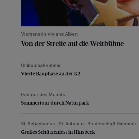
Viersenerin Viviane Albert
Von der Streife auf die Weltbühne
Umbaumaßnahme
Vierte Bauphase an der K2
Vierte Bauphase an der K2
Radtour des Monats
Sommertour durch Naturpark
Sommertour durch Naturpark
St. Sebastianus- St. Antonius-Bruderschaft Hinsbeck
Großes Schützenfest in Hinsbeck
Großes Schützenfest in Hinsbeck