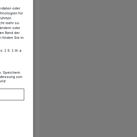
erdaten oder
chnologien für
führten
cht mehr so
 ändern oder
ren Rand der
 finden Sie in
1 S. 1 lit. a
n. Speichern
, Messung von
 und