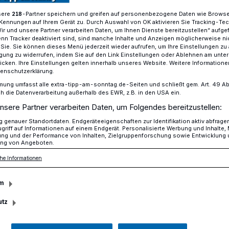
sere
-Partner speichern und greifen auf personenbezogene Daten wie Brows
218
Kennungen auf Ihrem Gerät zu. Durch Auswahl von OK aktivieren Sie Tracking-Te
Wir und unsere Partner verarbeiten Daten, um Ihnen Dienste bereitzustellen“ aufge
n Tracker deaktiviert sind, sind manche Inhalte und Anzeigen möglicherweise ni
in der Viersener Festhalle
r Sie. Sie können dieses Menü jederzeit wieder aufrufen, um Ihre Einstellungen zu
ligung zu widerrufen, indem Sie auf den Link Einstellungen oder Ablehnen am unte
icken. Ihre Einstellungen gelten innerhalb unseres Website. Weitere Informationen
tenschutzerklärung.
mung umfasst alle extra-tipp-am-sonntag.de-Seiten und schließt gem. Art. 49 Abs. 
die Datenverarbeitung außerhalb des EWR, z.B. in den USA ein.
ukelt die Session
nsere Partner verarbeiten Daten, um Folgendes bereitzustellen:
genauer Standortdaten. Endgeräteeigenschaften zur Identifikation aktiv abfrage
griff auf Informationen auf einem Endgerät. Personalisierte Werbung und Inhalte
ung und der Performance von Inhalten, Zielgruppenforschung sowie Entwicklung
 pandemiebedingter Abstinenz hat sich
ng von Angeboten.
n für die kommende jecke Jahreszeit viel
he Informationen
m
utz
Lesezeit