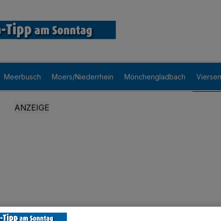
Meerbusch
Moers/Niederrhein
Mönchengladbach
Vierse