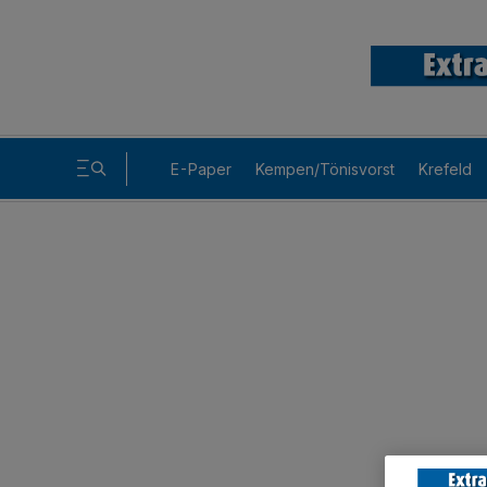
E-Paper
Kempen/Tönisvorst
Krefeld