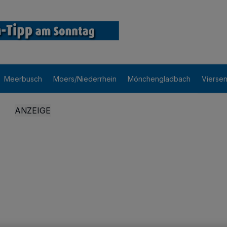
Meerbusch
Moers/Niederrhein
Mönchengladbach
Vierse