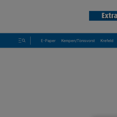
E-Paper
Kempen/Tönisvorst
Krefeld