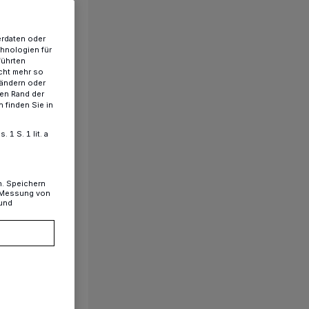
erdaten oder
chnologien für
führten
cht mehr so
 ändern oder
ren Rand der
 finden Sie in
1 S. 1 lit. a
n. Speichern
, Messung von
 und