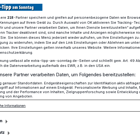
sere
-Partner speichern und greifen auf personenbezogene Daten wie Brows
218
Kennungen auf Ihrem Gerät zu. Durch Auswahl von OK aktivieren Sie Tracking-Te
 der Alten Kirche in Lobberich
Wir und unsere Partner verarbeiten Daten, um Ihnen Dienste bereitzustellen“ aufge
n Tracker deaktiviert sind, sind manche Inhalte und Anzeigen möglicherweise ni
r Sie. Sie können dieses Menü jederzeit wieder aufrufen, um Ihre Einstellungen zu
ligung zu widerrufen, indem Sie auf den Link Einstellungen oder Ablehnen am unte
icken. Ihre Einstellungen gelten innerhalb unseres Website. Weitere Informationen
tenschutzerklärung.
 zum Kino
mung umfasst alle extra-tipp-am-sonntag.de-Seiten und schließt gem. Art. 49 Abs. 
die Datenverarbeitung außerhalb des EWR, z.B. in den USA ein.
nsere Partner verarbeiten Daten, um Folgendes bereitzustellen:
genauer Standortdaten. Endgeräteeigenschaften zur Identifikation aktiv abfrage
sonntages, 29. März, 20 Uhr, lädt der
griff auf Informationen auf einem Endgerät. Personalisierte Werbung und Inhalte
ung und der Performance von Inhalten, Zielgruppenforschung sowie Entwicklung
he zu einer besonderen Veranstaltung, bei
ng von Angeboten.
usik präsentiert werden, in die Alte
he Informationen
m
utz