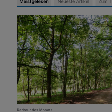
Meistgelesen
Neueste Artikel
Zum 
Sommertour durch Naturpark
Radtour des Monats