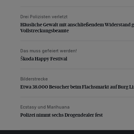
Drei Polizisten verletzt
Häusliche Gewalt mit anschließendem Widerstand g
Häusliche Gewalt mit anschließendem Widerstand 
Vollstreckungsbeamte
Das muss gefeiert werden!
Škoda Happy Festival
Škoda Happy Festival
Bilderstrecke
Etwa 38.000 Besucher beim Flachsmarkt auf Burg L
Etwa 38.000 Besucher beim Flachsmarkt auf Burg L
Ecstasy und Marihuana
Polizei nimmt sechs Drogendealer fest
Polizei nimmt sechs Drogendealer fest