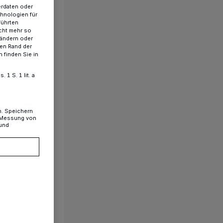
erdaten oder
chnologien für
führten
cht mehr so
 ändern oder
ren Rand der
 finden Sie in
1 S. 1 lit. a
n. Speichern
, Messung von
 und