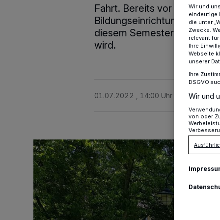
Fahrt. Bereits vor den Som
Wir und un
eindeutige 
Bildungseinrichtung absehb
die unter „
Zwecke. Wen
diesem Semester nicht nur e
relevant fü
wird.
Ihre Einwil
Webseite kl
unserer Da
Ihre Zustim
DSGVO auch 
01.07.2022 , 14:00 Uhr
2 Minuten Le
Wir und u
Verwendung 
von oder Zu
Werbeleist
Verbesseru
Ausführlic
Impressu
Datensch