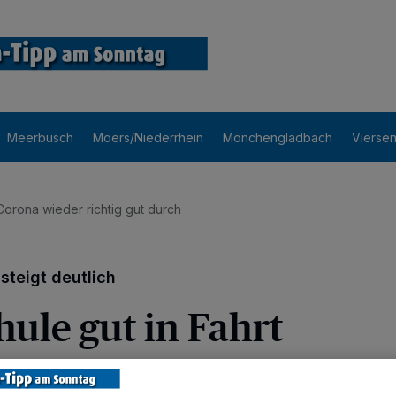
Meerbusch
Moers/Niederrhein
Mönchengladbach
Vierse
orona wieder richtig gut durch
steigt deutlich
ule gut in Fahrt
chule Meerbusch ist wieder in voller