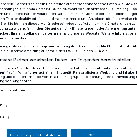
merferien war bei der Meerbuscher
sere
-Partner speichern und greifen auf personenbezogene Daten wie Brows
218
Kennungen auf Ihrem Gerät zu. Durch Auswahl von OK aktivieren Sie Tracking-Te
ar, dass das Vor-Corona-Niveau in
Wir und unsere Partner verarbeiten Daten, um Ihnen Dienste bereitzustellen“ aufge
n Tracker deaktiviert sind, sind manche Inhalte und Anzeigen möglicherweise ni
ingeholt, sondern auch überschritten
r Sie. Sie können dieses Menü jederzeit wieder aufrufen, um Ihre Einstellungen zu
ligung zu widerrufen, indem Sie auf den Link Einstellungen oder Ablehnen am unte
icken. Ihre Einstellungen gelten innerhalb unseres Website. Weitere Informationen
tenschutzerklärung.
mung umfasst alle extra-tipp-am-sonntag.de-Seiten und schließt gem. Art. 49 Abs. 
die Datenverarbeitung außerhalb des EWR, z.B. in den USA ein.
sezeit
nsere Partner verarbeiten Daten, um Folgendes bereitzustellen:
genauer Standortdaten. Endgeräteeigenschaften zur Identifikation aktiv abfrage
griff auf Informationen auf einem Endgerät. Personalisierte Werbung und Inhalte
ung und der Performance von Inhalten, Zielgruppenforschung sowie Entwicklung
ng von Angeboten.
he Informationen
m
utz
Einstellungen oder Ablehnen
OK