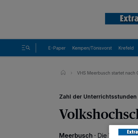
E-Paper
Kempen/Tönisvorst
Krefeld
VHS Meerbusch startet nach C
Zahl der Unterrichtsstunden 
Volkshochsch
Meerbusch
·
Die Volkshochs