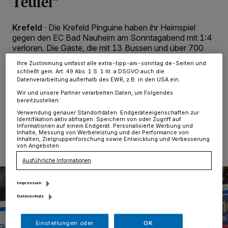
Teufel“
Zwecke. Wenn Tracker deaktiviert sind, sind manche Inhalte und
Anzeigen möglicherweise nicht mehr so relevant für Sie. Sie können
dieses Menü jederzeit wieder aufrufen, um Ihre Einstellungen zu
Krefeld
·
Die Krefeld Pinguine haben ihr Heimspiel
ändern oder Ihre Einwilligung zu widerrufen, indem Sie auf den Link
Einstellungen oder Ablehnen am unteren Rand der Webseite klicken.
gegen den EC Bad Nauheim am Sonntagabend mit 1:4
Ihre Einstellungen gelten innerhalb unseres Website. Weitere
verloren. Die Gäste, die mit 13 Bussen und über 700
Informationen finden Sie in unserer Datenschutzerklärung.
Fans anreisten, sorgten bereits vor Spielbeginn für eine
Ihre Zustimmung umfasst alle extra-tipp-am-sonntag.de-Seiten und
Derby-artige Stimmung in der YAYLA Arena, bei denen
schließt gem. Art. 49 Abs. 1 S. 1 lit. a DSGVO auch die
ihn die Nordtribüne in nichts nachstand.
Datenverarbeitung außerhalb des EWR, z.B. in den USA ein.
Wir und unsere Partner verarbeiten Daten, um Folgendes
bereitzustellen:
Verwendung genauer Standortdaten. Endgeräteeigenschaften zur
Identifikation aktiv abfragen. Speichern von oder Zugriff auf
24.10.2022 , 07:47 Uhr
Eine Minute Lesezeit
Informationen auf einem Endgerät. Personalisierte Werbung und
Inhalte, Messung von Werbeleistung und der Performance von
Inhalten, Zielgruppenforschung sowie Entwicklung und Verbesserung
von Angeboten.
Ausführliche Informationen
Impressum
Datenschutz
Einstellungen oder
OK