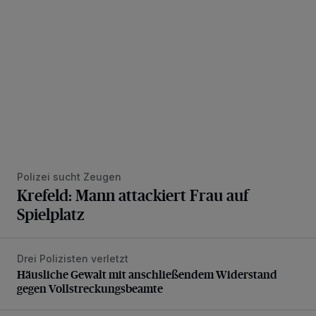
Polizei sucht Zeugen
Krefeld: Mann attackiert Frau auf
Spielplatz
Drei Polizisten verletzt
Häusliche Gewalt mit anschließendem Widerstand gegen V
Häusliche Gewalt mit anschließendem Widerstand
gegen Vollstreckungsbeamte