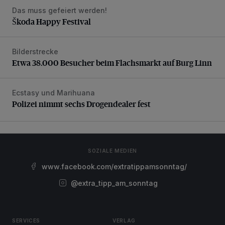
Das muss gefeiert werden!
Škoda Happy Festival
Škoda Happy Festival
Bilderstrecke
Etwa 38.000 Besucher beim Flachsmarkt auf Burg Linn
Etwa 38.000 Besucher beim Flachsmarkt auf Burg Linn
Ecstasy und Marihuana
Polizei nimmt sechs Drogendealer fest
Polizei nimmt sechs Drogendealer fest
SOZIALE MEDIEN
www.facebook.com/extratippamsonntag/
@extra_tipp_am_sonntag
SERVICES
VERLAG