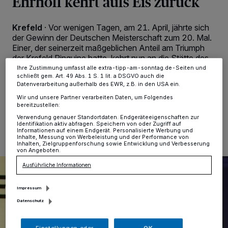
Ehrhoff kehrt aufs Eis zurück
Zwecke. Wenn Tracker deaktiviert sind, sind manche Inhalte und
Anzeigen möglicherweise nicht mehr so relevant für Sie. Sie können
dieses Menü jederzeit wieder aufrufen, um Ihre Einstellungen zu
Krefeld
·
Vor wenigen Tagen, am 21. April, jährte sich
ändern oder Ihre Einwilligung zu widerrufen, indem Sie auf den Link
der Gewinn der Deutschen Meisterschaft zum 20. Mal.
Einstellungen oder Ablehnen am unteren Rand der Webseite klicken.
Einer, der seinerzeit maßgeblichen Anteil am Triumph
Ihre Einstellungen gelten innerhalb unseres Website. Weitere
Informationen finden Sie in unserer Datenschutzerklärung.
der Krefeld Pinguine hatte, kehrt nun an die Stätte des
Erfolgs zurück: Christian Ehrhoff.
Ihre Zustimmung umfasst alle extra-tipp-am-sonntag.de-Seiten und
schließt gem. Art. 49 Abs. 1 S. 1 lit. a DSGVO auch die
Datenverarbeitung außerhalb des EWR, z.B. in den USA ein.
Wir und unsere Partner verarbeiten Daten, um Folgendes
bereitzustellen:
26.04.2023 , 10:18 Uhr
Eine Minute Lesezeit
Verwendung genauer Standortdaten. Endgeräteeigenschaften zur
Identifikation aktiv abfragen. Speichern von oder Zugriff auf
Informationen auf einem Endgerät. Personalisierte Werbung und
Inhalte, Messung von Werbeleistung und der Performance von
Inhalten, Zielgruppenforschung sowie Entwicklung und Verbesserung
von Angeboten.
Ausführliche Informationen
Impressum
Datenschutz
Einstellungen oder
OK