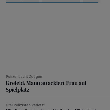
Krefeld: Mann attackiert Frau auf Spielplatz
Polizei sucht Zeugen
Krefeld: Mann attackiert Frau auf
Spielplatz
Drei Polizisten verletzt
Häusliche Gewalt mit anschließendem Widerstand gegen V