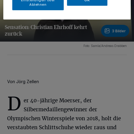
Ablehnen
Sensation: Christian Ehrhoff kehrt
3 Bilder
zurück
3 Bilder
Foto: Samla/Andreas Drabben
Von Jörg Zellen
D
er 40-jährige Moerser, der
Silbermedaillengewinner der
Olympischen Winterspiele von 2018, holt die
verstaubten Schlittschuhe wieder raus und