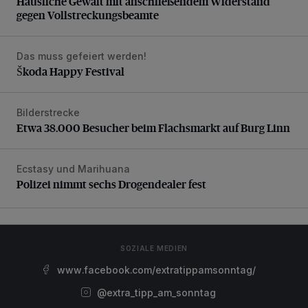
Häusliche Gewalt mit anschließendem Widerstand
gegen Vollstreckungsbeamte
Das muss gefeiert werden!
Škoda Happy Festival
Škoda Happy Festival
Bilderstrecke
Etwa 38.000 Besucher beim Flachsmarkt auf Burg Linn
Etwa 38.000 Besucher beim Flachsmarkt auf Burg Linn
Ecstasy und Marihuana
Polizei nimmt sechs Drogendealer fest
Polizei nimmt sechs Drogendealer fest
SOZIALE MEDIEN
www.facebook.com/extratippamsonntag/
@extra_tipp_am_sonntag