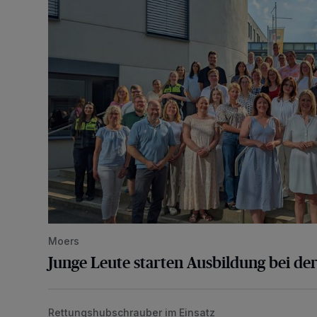
Moers
Junge Leute starten Ausbildung bei der
Rettungshubschrauber im Einsatz
Schwerer Verkehrsunfall auf der A57