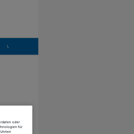
n
Willich
erdaten oder
chnologien für
führten