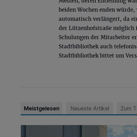
Medien, deren Entleihung wä
beiden Wochen enden würde,
automatisch verlängert, da ei
der Lützenhofstraße möglich
Schulungen der Mitarbeiter er
Stadtbibliothek auch telefoni
Stadtbibliothek bittet um Ver
Meistgelesen
Neueste Artikel
Zum 
Junge Leute starten Ausbildung bei der Stadt