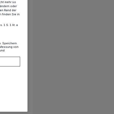
cht mehr so
 ändern oder
ren Rand der
 finden Sie in
1 S. 1 lit. a
n. Speichern
, Messung von
 und