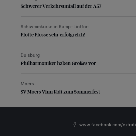
Schwerer Verkehrsunfall auf der A57
Schiwmmkurse in Kamp-Lintfort
Flotte Flosse sehr erfolgreich!
Flotte Flosse sehr erfolgreich!
Duisburg
Philharmoniker haben Großes vor
Philharmoniker haben Großes vor
Moers
SV Moers-Vinn lädt zum Sommerfest
SV Moers-Vinn lädt zum Sommerfest
www.facebook.com/extrat