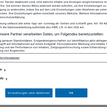
n Tracker deaktiviert sind, sind manche Inhalte und Anzeigen möglicherweise ni
r Sie. Sie können dieses Menü jederzeit wieder aufrufen, um Ihre Einstellungen zu
ligung zu widerrufen, indem Sie auf den Link Einstellungen oder Ablehnen am unte
icken. Ihre Einstellungen gelten innerhalb unseres Website. Weitere Informationen
tenschutzerklärung.
n Systemumstellung geschlossen
mung umfasst alle extra-tipp-am-sonntag.de-Seiten und schließt gem. Art. 49 Abs. 
die Datenverarbeitung außerhalb des EWR, z.B. in den USA ein.
nsere Partner verarbeiten Daten, um Folgendes bereitzustellen:
genauer Standortdaten. Endgeräteeigenschaften zur Identifikation aktiv abfrage
griff auf Informationen auf einem Endgerät. Personalisierte Werbung und Inhalte
emumstellung
ung und der Performance von Inhalten, Zielgruppenforschung sowie Entwicklung
ng von Angeboten.
he Informationen
m
utz
orderlichen Systemumstellung bleibt die
vom 21. November bis einschließlich dem
Ab den 13. Dezember steht für alle
Einstellungen oder Ablehnen
OK
tlichere Onlinekatalog zur Verfügung.