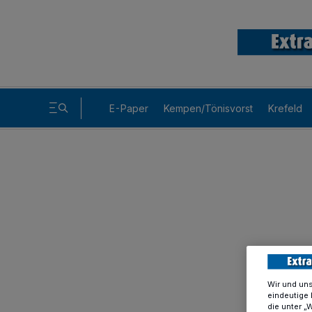
E-Paper
Kempen/Tönisvorst
Krefeld
Wir und un
eindeutige 
die unter „