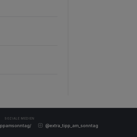
SOZIALE MEDIEN
ippamsonntag/
@extra_tipp_am_sonntag