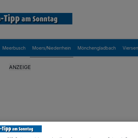
Meerbusch
Moers/Niederrhein
Mönchengladbach
Vierse