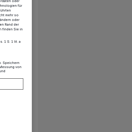
erdaten oder
chnologien für
führten
cht mehr so
 ändern oder
ren Rand der
 finden Sie in
1 S. 1 lit. a
n. Speichern
, Messung von
 und