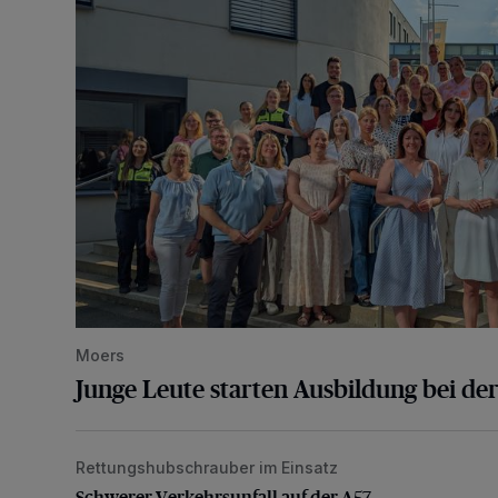
Moers
Junge Leute starten Ausbildung bei der
Rettungshubschrauber im Einsatz
Schwerer Verkehrsunfall auf der A57
Schwerer Verkehrsunfall auf der A57