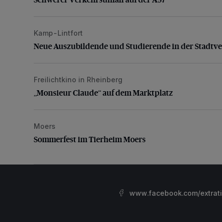
Kamp-Lintfort
Neue Auszubildende und Studierende in der Stadtve
Neue Auszubildende und Studierende in der Stadtv
Freilichtkino in Rheinberg
„Monsieur Claude“ auf dem Marktplatz
„Monsieur Claude“ auf dem Marktplatz
Moers
Sommerfest im Tierheim Moers
Sommerfest im Tierheim Moers
www.facebook.com/extrat