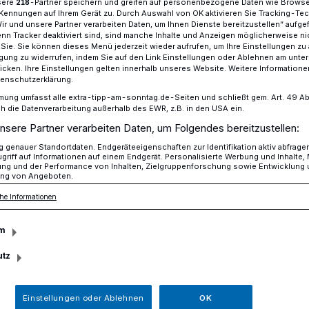
sere
-Partner speichern und greifen auf personenbezogene Daten wie Brows
218
Kennungen auf Ihrem Gerät zu. Durch Auswahl von OK aktivieren Sie Tracking-Te
Wir und unsere Partner verarbeiten Daten, um Ihnen Dienste bereitzustellen“ aufge
n Tracker deaktiviert sind, sind manche Inhalte und Anzeigen möglicherweise ni
r Sie. Sie können dieses Menü jederzeit wieder aufrufen, um Ihre Einstellungen zu
 der Bewerbungsphase für den 4. Moerser City-Trödel
ligung zu widerrufen, indem Sie auf den Link Einstellungen oder Ablehnen am unte
icken. Ihre Einstellungen gelten innerhalb unseres Website. Weitere Informationen
tenschutzerklärung.
mung umfasst alle extra-tipp-am-sonntag.de-Seiten und schließt gem. Art. 49 Abs. 
die Datenverarbeitung außerhalb des EWR, z.B. in den USA ein.
nsere Partner verarbeiten Daten, um Folgendes bereitzustellen:
ewerbungsphase für
genauer Standortdaten. Endgeräteeigenschaften zur Identifikation aktiv abfrage
griff auf Informationen auf einem Endgerät. Personalisierte Werbung und Inhalte
ung und der Performance von Inhalten, Zielgruppenforschung sowie Entwicklung
er City-Trödel
ng von Angeboten.
he Informationen
indet der vierte und somit letzte Moerser
m
n der Moerser Innenstadt statt.
utz
Einstellungen oder Ablehnen
OK