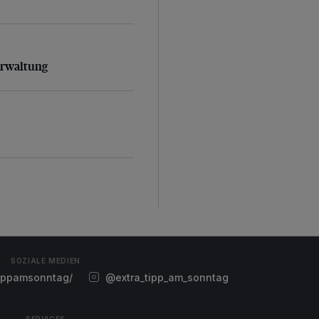
rwaltung
erwaltung
SOZIALE MEDIEN
ippamsonntag/
@extra_tipp_am_sonntag