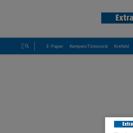
E-Paper
Kempen/Tönisvorst
Krefeld