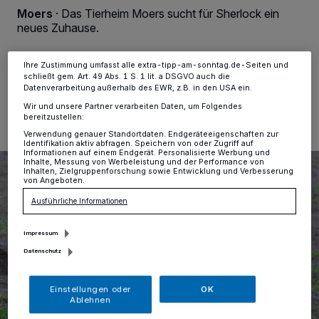
dieses Menü jederzeit wieder aufrufen, um Ihre Einstellungen zu
Moers
·
Das Tierheim Moers sucht für Sherlock ein
ändern oder Ihre Einwilligung zu widerrufen, indem Sie auf den Link
Einstellungen oder Ablehnen am unteren Rand der Webseite klicken.
neues Zuhause.
Ihre Einstellungen gelten innerhalb unseres Website. Weitere
Informationen finden Sie in unserer Datenschutzerklärung.
Ihre Zustimmung umfasst alle extra-tipp-am-sonntag.de-Seiten und
schließt gem. Art. 49 Abs. 1 S. 1 lit. a DSGVO auch die
09.02.2021 , 13:45 Uhr
Eine Minute Lesezeit
Datenverarbeitung außerhalb des EWR, z.B. in den USA ein.
Wir und unsere Partner verarbeiten Daten, um Folgendes
bereitzustellen:
Verwendung genauer Standortdaten. Endgeräteeigenschaften zur
Identifikation aktiv abfragen. Speichern von oder Zugriff auf
Informationen auf einem Endgerät. Personalisierte Werbung und
Inhalte, Messung von Werbeleistung und der Performance von
Inhalten, Zielgruppenforschung sowie Entwicklung und Verbesserung
von Angeboten.
Ausführliche Informationen
Impressum
Datenschutz
Einstellungen oder
OK
Ablehnen