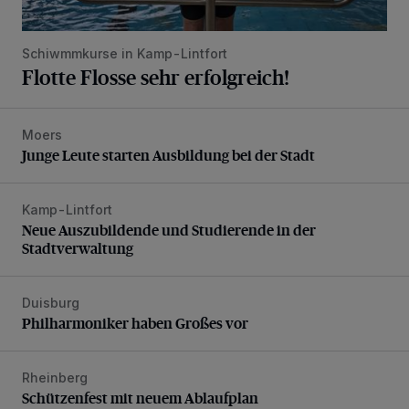
Schiwmmkurse in Kamp-Lintfort
Flotte Flosse sehr erfolgreich!
Moers
Junge Leute starten Ausbildung bei der Stadt
Junge Leute starten Ausbildung bei der Stadt
Kamp-Lintfort
Neue Auszubildende und Studierende in der Stadtverwaltu
Neue Auszubildende und Studierende in der
Stadtverwaltung
Duisburg
Philharmoniker haben Großes vor
Philharmoniker haben Großes vor
Rheinberg
Schützenfest mit neuem Ablaufplan
Schützenfest mit neuem Ablaufplan