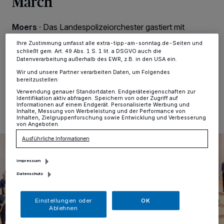
March
ändern oder Ihre Einwilligung zu widerrufen, indem Sie auf den Link
Einstellungen oder Ablehnen am unteren Rand der Webseite klicken.
Ihre Einstellungen gelten innerhalb unseres Website. Weitere
Moers
·
Das Landespolizeiorchester gastiert mit
Informationen finden Sie in unserer Datenschutzerklärung.
Filmmusik aus 50 Jahren beim Frühjahrsbenefizkonzert
Ihre Zustimmung umfasst alle extra-tipp-am-sonntag.de-Seiten und
in Moers.
schließt gem. Art. 49 Abs. 1 S. 1 lit. a DSGVO auch die
Datenverarbeitung außerhalb des EWR, z.B. in den USA ein.
Wir und unsere Partner verarbeiten Daten, um Folgendes
bereitzustellen:
28.02.2025 , 11:01 Uhr
Eine Minute Lesezeit
Verwendung genauer Standortdaten. Endgeräteeigenschaften zur
Identifikation aktiv abfragen. Speichern von oder Zugriff auf
Informationen auf einem Endgerät. Personalisierte Werbung und
Inhalte, Messung von Werbeleistung und der Performance von
Inhalten, Zielgruppenforschung sowie Entwicklung und Verbesserung
von Angeboten.
Ausführliche Informationen
Impressum
Datenschutz
Einstellungen oder
OK
Ablehnen