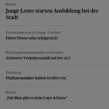
Moers
Junge Leute starten Ausbildung bei der
Stadt
Schiwmmkurse in Kamp-Lintfort
Flotte Flosse sehr erfolgreich!
Flotte Flosse sehr erfolgreich!
Rettungshubschrauber im Einsatz
Schwerer Verkehrsunfall auf der A57
Schwerer Verkehrsunfall auf der A57
Duisburg
Philharmoniker haben Großes vor
Philharmoniker haben Großes vor
Moers
„Für Blut gibt es kein Copy & Paste“
„Für Blut gibt es kein Copy & Paste“