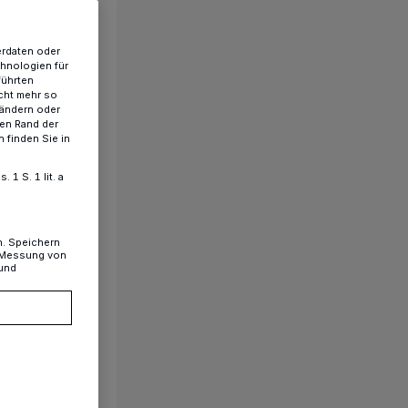
erdaten oder
chnologien für
führten
cht mehr so
 ändern oder
ren Rand der
 finden Sie in
1 S. 1 lit. a
n. Speichern
, Messung von
 und