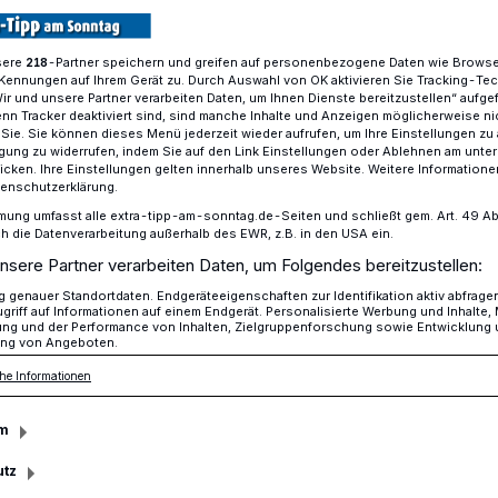
sere
-Partner speichern und greifen auf personenbezogene Daten wie Brows
218
Kennungen auf Ihrem Gerät zu. Durch Auswahl von OK aktivieren Sie Tracking-Te
ht wieder nach Bosnien
Wir und unsere Partner verarbeiten Daten, um Ihnen Dienste bereitzustellen“ aufge
n Tracker deaktiviert sind, sind manche Inhalte und Anzeigen möglicherweise ni
r Sie. Sie können dieses Menü jederzeit wieder aufrufen, um Ihre Einstellungen zu
ligung zu widerrufen, indem Sie auf den Link Einstellungen oder Ablehnen am unte
icken. Ihre Einstellungen gelten innerhalb unseres Website. Weitere Informationen
tenschutzerklärung.
er nach Bosnien
mung umfasst alle extra-tipp-am-sonntag.de-Seiten und schließt gem. Art. 49 Abs. 
die Datenverarbeitung außerhalb des EWR, z.B. in den USA ein.
nsere Partner verarbeiten Daten, um Folgendes bereitzustellen:
genauer Standortdaten. Endgeräteeigenschaften zur Identifikation aktiv abfrage
t Hölz hat nicht viel Neues zu erzählen -
griff auf Informationen auf einem Endgerät. Personalisierte Werbung und Inhalte
ung und der Performance von Inhalten, Zielgruppenforschung sowie Entwicklung
spräch bleiben. Während die Ukraine,
ng von Angeboten.
“) im Fokus der Öffentlichkeit stehen,
he Informationen
n: „Das ist das Schlimmste, was einem
 gar nichts mehr.“
m
utz