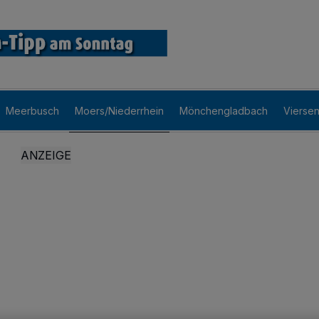
Meerbusch
Moers/Niederrhein
Mönchengladbach
Vierse