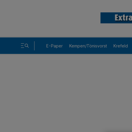
E-Paper
Kempen/Tönisvorst
Krefeld