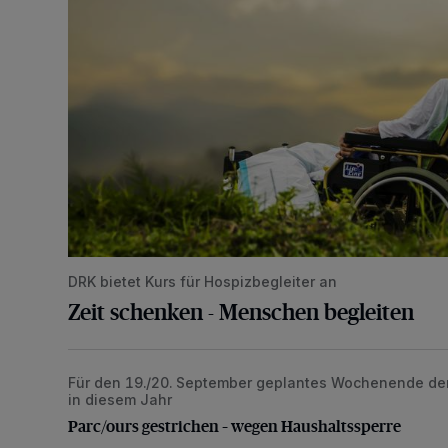
DRK bietet Kurs für Hospizbegleiter an
Zeit schenken - Menschen begleiten
Für den 19./20. September geplantes Wochenende der o
Parc/ours gestrichen – wegen Haushaltssperre
in diesem Jahr
Parc/ours gestrichen – wegen Haushaltssperre