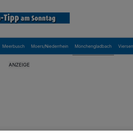
Meerbusch
Moers/Niederrhein
Mönchengladbach
Vierse