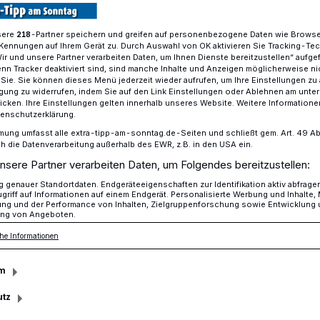
sere
-Partner speichern und greifen auf personenbezogene Daten wie Brows
218
Kennungen auf Ihrem Gerät zu. Durch Auswahl von OK aktivieren Sie Tracking-Te
 Fever bei der SommerMusik 2024
Wir und unsere Partner verarbeiten Daten, um Ihnen Dienste bereitzustellen“ aufge
n Tracker deaktiviert sind, sind manche Inhalte und Anzeigen möglicherweise ni
r Sie. Sie können dieses Menü jederzeit wieder aufrufen, um Ihre Einstellungen zu
ligung zu widerrufen, indem Sie auf den Link Einstellungen oder Ablehnen am unte
icken. Ihre Einstellungen gelten innerhalb unseres Website. Weitere Informationen
Musik 2024
tenschutzerklärung.
mung umfasst alle extra-tipp-am-sonntag.de-Seiten und schließt gem. Art. 49 Abs. 
ie Bee Gees
die Datenverarbeitung außerhalb des EWR, z.B. in den USA ein.
nsere Partner verarbeiten Daten, um Folgendes bereitzustellen:
genauer Standortdaten. Endgeräteeigenschaften zur Identifikation aktiv abfrage
griff auf Informationen auf einem Endgerät. Personalisierte Werbung und Inhalte
 im Disco-Fieber mit den Hits der Bee
ung und der Performance von Inhalten, Zielgruppenforschung sowie Entwicklung
ng von Angeboten.
t mit NIGHT FEVER am 25. August eine
ten Tribute-Shows nach Mönchengladbach.
he Informationen
m
utz
Lesezeit