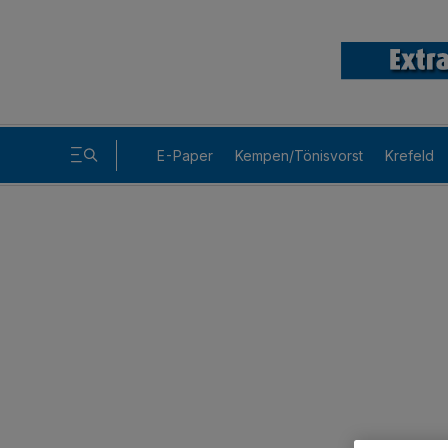
E-Paper
Kempen/Tönisvorst
Krefeld