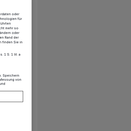
erdaten oder
chnologien für
führten
cht mehr so
 ändern oder
ren Rand der
 finden Sie in
1 S. 1 lit. a
n. Speichern
, Messung von
 und