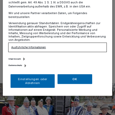
Prinzenpaar
schließt gem. Art. 49 Abs. 1 S. 1 lit. a DSGVO auch die
Datenverarbeitung außerhalb des EWR, z.B. in den USA ein.
Wir und unsere Partner verarbeiten Daten, um Folgendes
bereitzustellen:
Mönchengladbach
·
Das amtierende
Mönchengladbacher Prinzenpaar, Prinz Stefan I. und
Verwendung genauer Standortdaten. Endgeräteeigenschaften zur
Identifikation aktiv abfragen. Speichern von oder Zugriff auf
Prinzessin Niersia Bianca, hat sich jetzt auch mit einem
Informationen auf einem Endgerät. Personalisierte Werbung und
Namensschild auf der Prinzensäule am
Inhalte, Messung von Werbeleistung und der Performance von
Inhalten, Zielgruppenforschung sowie Entwicklung und Verbesserung
Karnevalsmuseum Weiherstraße verewigt.
von Angeboten.
Ausführliche Informationen
Impressum
09.01.2023 , 09:46 Uhr
Eine Minute Lesezeit
Datenschutz
Einstellungen oder
OK
Ablehnen