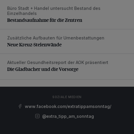
Büro Stadt + Handel untersucht Bestand des
Bestandsaufnahme für die Zentren
Einzelhandels
Bestandsaufnahme für die Zentren
Zusätzliche Aufbauten für Urnenbestattungen
Neue Kreuz-Stelenwände
Neue Kreuz-Stelenwände
Aktueller Gesundheitsreport der AOK präsentiert
Die Gladbacher und die Vorsorge
Die Gladbacher und die Vorsorge
SOZIALE MEDIEN
www.facebook.com/extratippamsonntag/
@extra_tipp_am_sonntag