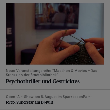
Psychothriller und Gestricktes
Neue Veranstaltungsreihe "Maschen & Movies – Das
Strickkino der Stadtbibliothek".
Psychothriller und Gestricktes
Open-Air-Show am 8. August im SparkassenPark
Kygo: Superstar am DJ-Pult
Kygo: Superstar am DJ-Pult