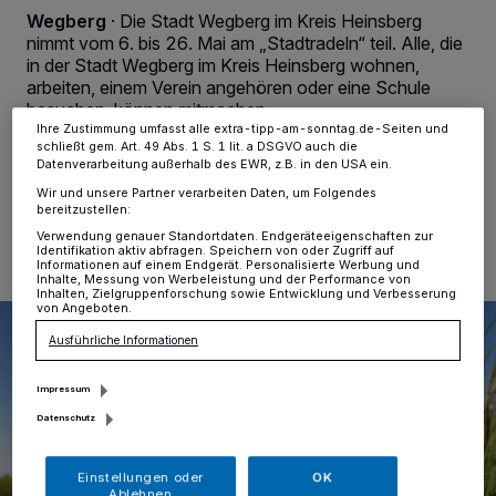
Anzeigen möglicherweise nicht mehr so relevant für Sie. Sie können
Wegberg
·
Die Stadt Wegberg im Kreis Heinsberg
dieses Menü jederzeit wieder aufrufen, um Ihre Einstellungen zu
nimmt vom 6. bis 26. Mai am „Stadtradeln“ teil. Alle, die
ändern oder Ihre Einwilligung zu widerrufen, indem Sie auf den Link
in der Stadt Wegberg im Kreis Heinsberg wohnen,
Einstellungen oder Ablehnen am unteren Rand der Webseite klicken.
Ihre Einstellungen gelten innerhalb unseres Website. Weitere
arbeiten, einem Verein angehören oder eine Schule
Informationen finden Sie in unserer Datenschutzerklärung.
besuchen, können mitmachen.
Ihre Zustimmung umfasst alle extra-tipp-am-sonntag.de-Seiten und
schließt gem. Art. 49 Abs. 1 S. 1 lit. a DSGVO auch die
Datenverarbeitung außerhalb des EWR, z.B. in den USA ein.
Wir und unsere Partner verarbeiten Daten, um Folgendes
27.04.2022 , 11:17 Uhr
Eine Minute Lesezeit
bereitzustellen:
Verwendung genauer Standortdaten. Endgeräteeigenschaften zur
Identifikation aktiv abfragen. Speichern von oder Zugriff auf
Informationen auf einem Endgerät. Personalisierte Werbung und
Inhalte, Messung von Werbeleistung und der Performance von
Inhalten, Zielgruppenforschung sowie Entwicklung und Verbesserung
von Angeboten.
Ausführliche Informationen
Impressum
Datenschutz
Einstellungen oder
OK
Ablehnen