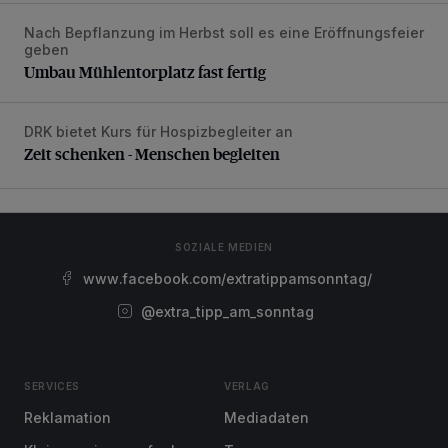
Nach Bepflanzung im Herbst soll es eine Eröffnungsfeier
Umbau Mühlentorplatz fast fertig
geben
Umbau Mühlentorplatz fast fertig
DRK bietet Kurs für Hospizbegleiter an
Zeit schenken - Menschen begleiten
Zeit schenken - Menschen begleiten
SOZIALE MEDIEN
www.facebook.com/extratippamsonntag/
@extra_tipp_am_sonntag
SERVICES
VERLAG
Reklamation
Mediadaten