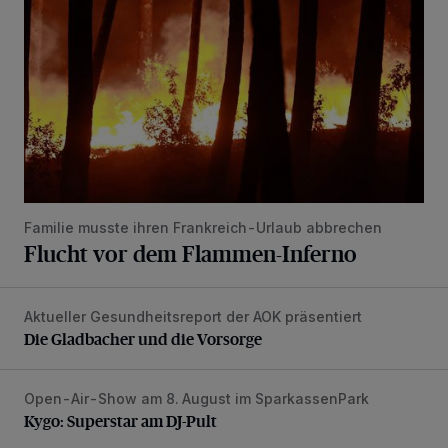
Familie musste ihren Frankreich-Urlaub abbrechen
Flucht vor dem Flammen-Inferno
Aktueller Gesundheitsreport der AOK präsentiert
Die Gladbacher und die Vorsorge
Die Gladbacher und die Vorsorge
Open-Air-Show am 8. August im SparkassenPark
Kygo: Superstar am DJ-Pult
Kygo: Superstar am DJ-Pult