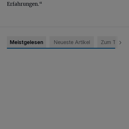
Erfahrungen.“
Meistgelesen
Neueste Artikel
Zum Thema
Krefeld: Mann attackiert Frau auf Spielplatz