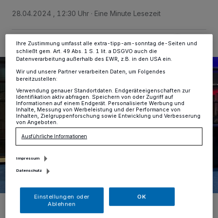
ändern oder Ihre Einwilligung zu widerrufen, indem Sie auf den Link
28.04.2024 , 12:30 Uhr
Eine Minute Lesezeit
Einstellungen oder Ablehnen am unteren Rand der Webseite klicken.
Ihre Einstellungen gelten innerhalb unseres Website. Weitere
Informationen finden Sie in unserer Datenschutzerklärung.
Ihre Zustimmung umfasst alle extra-tipp-am-sonntag.de-Seiten und
schließt gem. Art. 49 Abs. 1 S. 1 lit. a DSGVO auch die
Datenverarbeitung außerhalb des EWR, z.B. in den USA ein.
Wir und unsere Partner verarbeiten Daten, um Folgendes
bereitzustellen:
Verwendung genauer Standortdaten. Endgeräteeigenschaften zur
Identifikation aktiv abfragen. Speichern von oder Zugriff auf
Informationen auf einem Endgerät. Personalisierte Werbung und
Inhalte, Messung von Werbeleistung und der Performance von
Inhalten, Zielgruppenforschung sowie Entwicklung und Verbesserung
von Angeboten.
Ausführliche Informationen
Impressum
Datenschutz
Einstellungen oder
OK
Durften Teil der Musical-Produktion „Massachusetts“ sein: die
Ablehnen
Tanzgruppe Sevency aus Meerbusch.