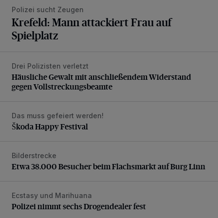
Polizei sucht Zeugen
Krefeld: Mann attackiert Frau auf
Spielplatz
Drei Polizisten verletzt
Häusliche Gewalt mit anschließendem Widerstand gegen V
Häusliche Gewalt mit anschließendem Widerstand
gegen Vollstreckungsbeamte
Das muss gefeiert werden!
Škoda Happy Festival
Škoda Happy Festival
Bilderstrecke
Etwa 38.000 Besucher beim Flachsmarkt auf Burg Linn
Etwa 38.000 Besucher beim Flachsmarkt auf Burg Linn
Ecstasy und Marihuana
Polizei nimmt sechs Drogendealer fest
Polizei nimmt sechs Drogendealer fest