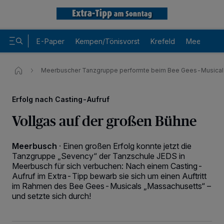
E-Paper
Kempen/Tönisvorst
Krefeld
Meerbusch
Meerbuscher Tanzgruppe performte beim Bee Gees-Musical
Erfolg nach Casting-Aufruf
Vollgas auf der großen Bühne
Meerbusch
·
Einen großen Erfolg konnte jetzt die
Tanzgruppe „Sevency“ der Tanzschule JEDS in
Meerbusch für sich verbuchen: Nach einem Casting-
Wir und unsere
-Partner speichern und greifen auf
218
Aufruf im Extra-Tipp bewarb sie sich um einen Auftritt
personenbezogene Daten wie Browserdaten oder eindeutige
Kennungen auf Ihrem Gerät zu. Durch Auswahl von OK aktivieren Sie
im Rahmen des Bee Gees-Musicals „Massachusetts“ –
Tracking-Technologien für die unter „Wir und unsere Partner
und setzte sich durch!
verarbeiten Daten, um Ihnen Dienste bereitzustellen“ aufgeführten
Zwecke. Wenn Tracker deaktiviert sind, sind manche Inhalte und
Anzeigen möglicherweise nicht mehr so relevant für Sie. Sie können
dieses Menü jederzeit wieder aufrufen, um Ihre Einstellungen zu