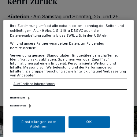
kehrt zurück
ändern oder Ihre Einwilligung zu widerrufen, indem Sie auf den Link
Einstellungen oder Ablehnen am unteren Rand der Webseite klicken.
Ihre Einstellungen gelten innerhalb unseres Website. Weitere
Büderich
·
Am Samstag und Sonntag, 25. und 26.
Informationen finden Sie in unserer Datenschutzerklärung.
Oktober, findet die sechste The Heritage Post Trade
Ihre Zustimmung umfasst alle extra-tipp-am-sonntag.de-Seiten und
Show auf dem Areal Böhler in Büderich statt. Eine
schließt gem. Art. 49 Abs. 1 S. 1 lit. a DSGVO auch die
Veranstaltung für zeitlose und nachhaltige Dinge, die
Datenverarbeitung außerhalb des EWR, z.B. in den USA ein.
das traditionelle Handwerk zelebriert und die Wertigkeit
Wir und unsere Partner verarbeiten Daten, um Folgendes
und Langlebigkeit der Produkte in den Vordergrund
bereitzustellen:
stellt.
Verwendung genauer Standortdaten. Endgeräteeigenschaften zur
Identifikation aktiv abfragen. Speichern von oder Zugriff auf
Informationen auf einem Endgerät. Personalisierte Werbung und
Inhalte, Messung von Werbeleistung und der Performance von
Inhalten, Zielgruppenforschung sowie Entwicklung und Verbesserung
von Angeboten.
23.10.2025 , 10:00 Uhr
Eine Minute Lesezeit
Ausführliche Informationen
Impressum
Datenschutz
Einstellungen oder
OK
Ablehnen