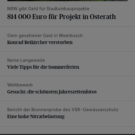
NRW gibt Geld für Stadtumbauprojekte
814 000 Euro für Projekt in Osterath
Gern gesehener Gast in Meerbusch
Konrad Beikircher verstorben
Konrad Beikircher verstorben
Keine Langeweile
Viele Tipps für die Sommerferien
Viele Tipps für die Sommerferien
Wettbewerb
Gesucht: die schönsten Jahreszeitenfotos
Gesucht: die schönsten Jahreszeitenfotos
Bericht der Brunnenprobe des VSR-Gewässerschutz
Eine hohe Nitratbelastung
Eine hohe Nitratbelastung