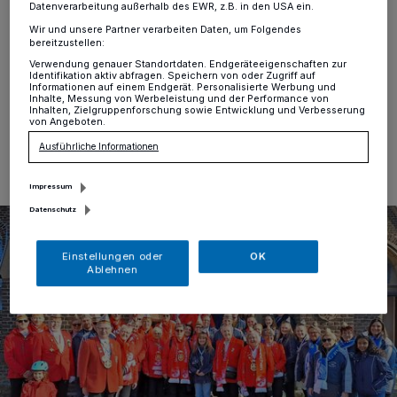
Datenverarbeitung außerhalb des EWR, z.B. in den USA ein.
Büderich
·
Am Karnevalssonntag, 15. Februar, findet
Wir und unsere Partner verarbeiten Daten, um Folgendes
um 11.30 Uhr der Karnevalistische Gottesdienst in der
bereitzustellen:
Kirche St. Mauritius in Büderich statt.
Verwendung genauer Standortdaten. Endgeräteeigenschaften zur
Identifikation aktiv abfragen. Speichern von oder Zugriff auf
Informationen auf einem Endgerät. Personalisierte Werbung und
Inhalte, Messung von Werbeleistung und der Performance von
Inhalten, Zielgruppenforschung sowie Entwicklung und Verbesserung
von Angeboten.
11.02.2026 , 10:00 Uhr
Eine Minute Lesezeit
Ausführliche Informationen
Impressum
Datenschutz
Einstellungen oder
OK
Ablehnen