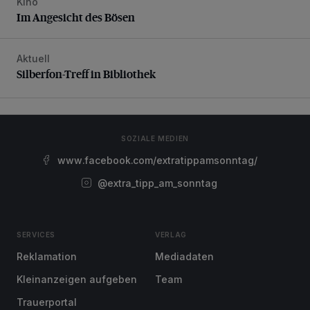
Kino
Im Angesicht des Bösen
Im Angesicht des Bösen
Aktuell
Silberfon-Treff in Bibliothek
Silberfon-Treff in Bibliothek
SOZIALE MEDIEN
www.facebook.com/extratippamsonntag/
@extra_tipp_am_sonntag
SERVICES
VERLAG
Reklamation
Mediadaten
Kleinanzeigen aufgeben
Team
Trauerportal