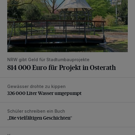
NRW gibt Geld für Stadtumbauprojekte
814 000 Euro für Projekt in Osterath
Gewässer drohte zu kippen
326 000 Liter Wasser umgepumpt
326 000 Liter Wasser umgepumpt
Schüler schreiben ein Buch
„Die vielfältigen Geschichten“
„Die vielfältigen Geschichten“