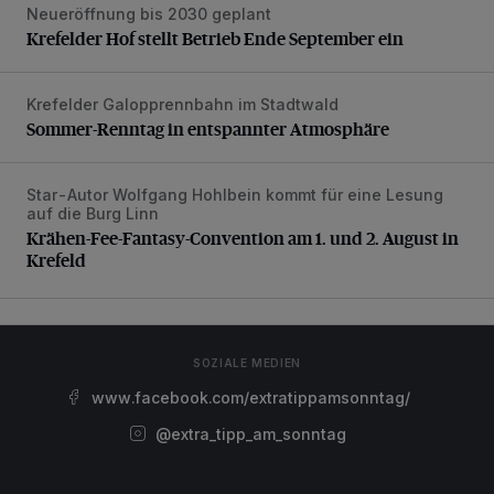
Neueröffnung bis 2030 geplant
Krefelder Hof stellt Betrieb Ende September ein
Krefelder Hof stellt Betrieb Ende September ein
Krefelder Galopprennbahn im Stadtwald
Sommer-Renntag in entspannter Atmosphäre
Sommer-Renntag in entspannter Atmosphäre
Star-Autor Wolfgang Hohlbein kommt für eine Lesung
Krähen-Fee-Fantasy-Convention am 1. und 2. August in 
auf die Burg Linn
Krähen-Fee-Fantasy-Convention am 1. und 2. August in
Krefeld
SOZIALE MEDIEN
www.facebook.com/extratippamsonntag/
@extra_tipp_am_sonntag