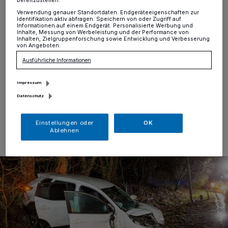
gegen Laterne
bereitzustellen:
Verwendung genauer Standortdaten. Endgeräteeigenschaften zur
Identifikation aktiv abfragen. Speichern von oder Zugriff auf
Informationen auf einem Endgerät. Personalisierte Werbung und
Krefeld
·
Auf dem Europaring kam es in Fahrtrichtung
Inhalte, Messung von Werbeleistung und der Performance von
Autobahnauffahrt am Mittwochabend zu einem
Inhalten, Zielgruppenforschung sowie Entwicklung und Verbesserung
von Angeboten.
Verkehrsunfall. Ein Pkw wollte vor einem Tankwagen
wieder auf die rechte Fahrspur fahren und hat dabei die
Ausführliche Informationen
Entfernung falsch eingeschätzt.
Impressum
Datenschutz
14.02.2024 , 21:08 Uhr
Eine Minute Lesezeit
Einstellungen oder
OK
Ablehnen