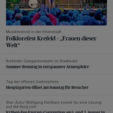
Musikfestival in der Innenstadt
Folklorefest Krefeld – „Frauen dieser
Welt“
Krefelder Galopprennbahn im Stadtwald
Sommer-Renntag in entspannter Atmosphäre
Sommer-Renntag in entspannter Atmosphäre
Tag der offenen Gartenpforte
Hospizgarten öffnet am Sonntag für Besucher
Hospizgarten öffnet am Sonntag für Besucher
Star-Autor Wolfgang Hohlbein kommt für eine Lesung
Krähen-Fee-Fantasy-Convention am 1. und 2. August in 
auf die Burg Linn
Krähen-Fee-Fantasy-Convention am 1. und 2. August in