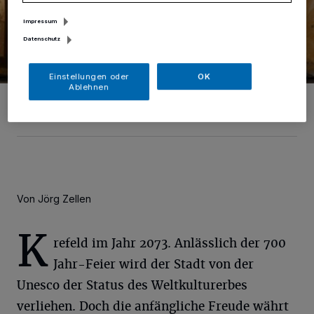
Impressum
Datenschutz
Einstellungen oder
OK
Ablehnen
Krieewelschen Pappköpp 2022
Foto: Samla Fotoagentur/samla.de
Von Jörg Zellen
K
refeld im Jahr 2073. Anlässlich der 700
Jahr-Feier wird der Stadt von der
Unesco der Status des Weltkulturerbes
verliehen. Doch die anfängliche Freude währt