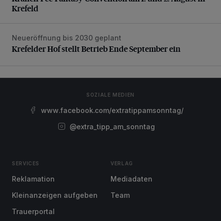
Krefeld
Neueröffnung bis 2030 geplant
Krefelder Hof stellt Betrieb Ende September ein
Krefelder Hof stellt Betrieb Ende September ein
SOZIALE MEDIEN
www.facebook.com/extratippamsonntag/
@extra_tipp_am_sonntag
SERVICES
VERLAG
Reklamation
Mediadaten
Kleinanzeigen aufgeben
Team
Trauerportal