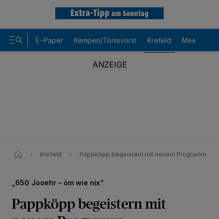
E-Paper
Kempen/Tönisvorst
Krefeld
Meerbusch
Krefeld
Pappköpp begeistern mit neuem Programm
„650 Jooehr – öm wie nix“
Pappköpp begeistern mit