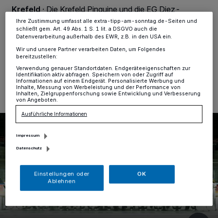
Ihre Einstellungen gelten innerhalb unseres Website. Weitere
Krefeld
·
Die Krefeld Pinguine und die EG Diez-
Informationen finden Sie in unserer Datenschutzerklärung.
Limburg Rockets haben einen Kooperationsvertrag
Ihre Zustimmung umfasst alle extra-tipp-am-sonntag.de-Seiten und
geschlossen.
schließt gem. Art. 49 Abs. 1 S. 1 lit. a DSGVO auch die
Datenverarbeitung außerhalb des EWR, z.B. in den USA ein.
Wir und unsere Partner verarbeiten Daten, um Folgendes
bereitzustellen:
16.09.2022 , 14:16 Uhr
Eine Minute Lesezeit
Verwendung genauer Standortdaten. Endgeräteeigenschaften zur
Identifikation aktiv abfragen. Speichern von oder Zugriff auf
Informationen auf einem Endgerät. Personalisierte Werbung und
Inhalte, Messung von Werbeleistung und der Performance von
Inhalten, Zielgruppenforschung sowie Entwicklung und Verbesserung
von Angeboten.
Ausführliche Informationen
Impressum
Datenschutz
Einstellungen oder
OK
Ablehnen