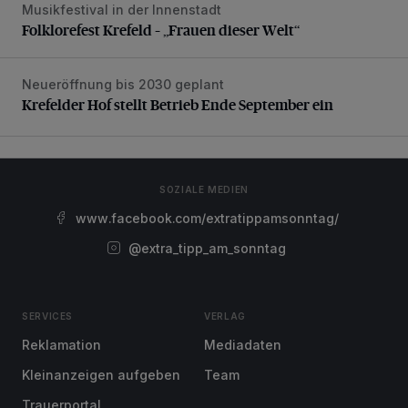
Musikfestival in der Innenstadt
Folklorefest Krefeld – „Frauen dieser Welt“
Folklorefest Krefeld – „Frauen dieser Welt“
Neueröffnung bis 2030 geplant
Krefelder Hof stellt Betrieb Ende September ein
Krefelder Hof stellt Betrieb Ende September ein
SOZIALE MEDIEN
www.facebook.com/extratippamsonntag/
@extra_tipp_am_sonntag
SERVICES
VERLAG
Reklamation
Mediadaten
Kleinanzeigen aufgeben
Team
Trauerportal