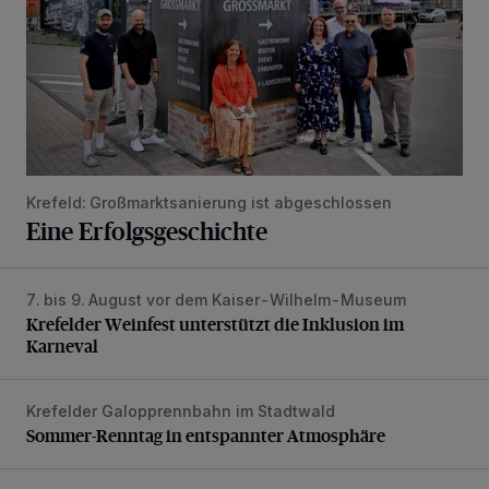
Krefeld: Großmarktsanierung ist abgeschlossen
Eine Erfolgsgeschichte
7. bis 9. August vor dem Kaiser-Wilhelm-Museum
Krefelder Weinfest unterstützt die Inklusion im Karneval
Krefelder Weinfest unterstützt die Inklusion im
Karneval
Krefelder Galopprennbahn im Stadtwald
Sommer-Renntag in entspannter Atmosphäre
Sommer-Renntag in entspannter Atmosphäre