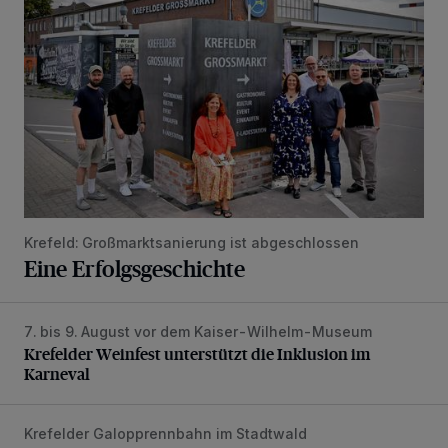
Krefeld: Großmarktsanierung ist abgeschlossen
Eine Erfolgsgeschichte
7. bis 9. August vor dem Kaiser-Wilhelm-Museum
Krefelder Weinfest unterstützt die Inklusion im Karneval
Krefelder Weinfest unterstützt die Inklusion im
Karneval
Krefelder Galopprennbahn im Stadtwald
Sommer-Renntag in entspannter Atmosphäre