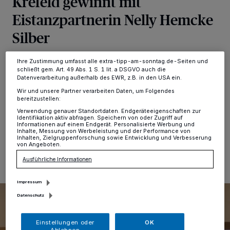
Krefeld gewinnt mit
Anzeigen möglicherweise nicht mehr so relevant für Sie. Sie können
Eistanzpartnerin Nelly Hemcke
dieses Menü jederzeit wieder aufrufen, um Ihre Einstellungen zu
ändern oder Ihre Einwilligung zu widerrufen, indem Sie auf den Link
Silber
Einstellungen oder Ablehnen am unteren Rand der Webseite klicken.
Ihre Einstellungen gelten innerhalb unseres Website. Weitere
Informationen finden Sie in unserer Datenschutzerklärung.
Ihre Zustimmung umfasst alle extra-tipp-am-sonntag.de-Seiten und
Der 14-jährige Krefelder Deniz Briesemeister hat mit
schließt gem. Art. 49 Abs. 1 S. 1 lit. a DSGVO auch die
seiner Eistanzpartnerin Nelly Hemcke aus Dortmund
Datenverarbeitung außerhalb des EWR, z.B. in den USA ein.
(13) bei den Deutschen Meisterschaften im Eistanz
Wir und unsere Partner verarbeiten Daten, um Folgendes
sensationell die Silbermedaille gewonnen.
bereitzustellen:
Verwendung genauer Standortdaten. Endgeräteeigenschaften zur
Identifikation aktiv abfragen. Speichern von oder Zugriff auf
Informationen auf einem Endgerät. Personalisierte Werbung und
Inhalte, Messung von Werbeleistung und der Performance von
08.01.2023 , 11:48 Uhr
Eine Minute Lesezeit
Inhalten, Zielgruppenforschung sowie Entwicklung und Verbesserung
von Angeboten.
Ausführliche Informationen
Impressum
Datenschutz
Einstellungen oder
OK