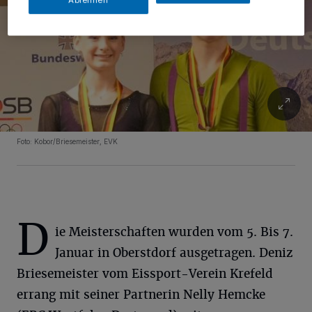
Ablehnen
Foto: Kobor/Briesemeister, EVK
D
ie Meisterschaften wurden vom 5. Bis 7.
Januar in Oberstdorf ausgetragen. Deniz
Briesemeister vom Eissport-Verein Krefeld
errang mit seiner Partnerin Nelly Hemcke