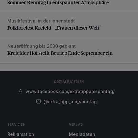
Sommer-Renntag in entspannter Atmosphäre
Musikfestival in der Innenstadt
Folklorefest Krefeld – „Frauen dieser Welt“
Folklorefest Krefeld – „Frauen dieser Welt“
Neueröffnung bis 2030 geplant
Krefelder Hof stellt Betrieb Ende September ein
Krefelder Hof stellt Betrieb Ende September ein
SOZIALE MEDIEN
www.facebook.com/extratippamsonntag/
@extra_tipp_am_sonntag
SERVICES
VERLAG
Reklamation
Mediadaten