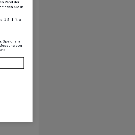
ren Rand der
 finden Sie in
1 S. 1 lit. a
n. Speichern
, Messung von
 und