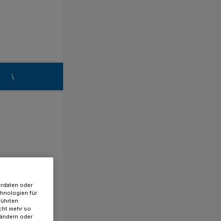
n
Willich
erdaten oder
chnologien für
führten
cht mehr so
 ändern oder