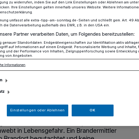
ligung zu widerrufen, indem Sie auf den Link Einstellungen oder Ablehnen am unte
icken. Ihre Einstellungen gelten innerhalb unseres Website. Weitere Informationen
tenschutzerklärung.
mung umfasst alle extra-tipp-am-sonntag.de-Seiten und schließt gem. Art. 49 Abs. 
er verletzten sich durch Einatmen von Rauchgas
die Datenverarbeitung außerhalb des EWR, z.B. in den USA ein.
nsere Partner verarbeiten Daten, um Folgendes bereitzustellen:
genauer Standortdaten. Endgeräteeigenschaften zur Identifikation aktiv abfrage
griff auf Informationen auf einem Endgerät. Personalisierte Werbung und Inhalte
ung und der Performance von Inhalten, Zielgruppenforschung sowie Entwicklung
wohner verletzten
ng von Angeboten.
he Informationen
Einatmen von
m
utz
Einstellungen oder Ablehnen
OK
rand in einem Mehrfamilienhaus
 geht es den Umständen entsprechend
webt in Lebensgefahr. Ein Brandermittler
en Brandort begutachtet und keine