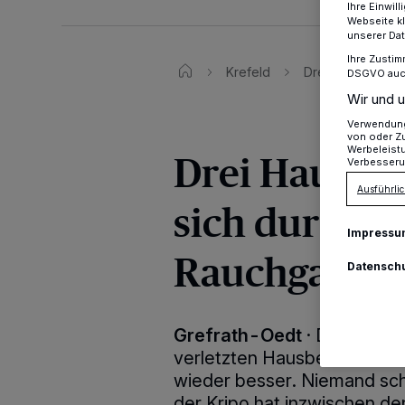
Ihre Einwil
Webseite kl
unserer Da
Ihre Zustim
Krefeld
Drei Hausbewohn
DSGVO auch 
Wir und u
Verwendung 
von oder Zu
Werbeleist
Drei Hausbe
Verbesseru
Ausführlic
sich durch 
Impressu
Rauchgas
Datensch
Grefrath-Oedt
·
Den beim B
verletzten Hausbewohnern
wieder besser. Niemand sch
der Kripo hat inzwischen d