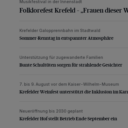
Musikfestival in der Innenstadt
Folklorefest Krefeld – „Frauen dieser 
Krefelder Galopprennbahn im Stadtwald
Sommer-Renntag in entspannter Atmosphäre
Sommer-Renntag in entspannter Atmosphäre
Unterstützung für zugewanderte Familien
Bunte Schultüten sorgen für strahlende Gesichter
Bunte Schultüten sorgen für strahlende Gesichter
7. bis 9. August vor dem Kaiser-Wilhelm-Museum
Krefelder Weinfest unterstützt die Inklusion im Karne
Krefelder Weinfest unterstützt die Inklusion im Kar
Neueröffnung bis 2030 geplant
Krefelder Hof stellt Betrieb Ende September ein
Krefelder Hof stellt Betrieb Ende September ein