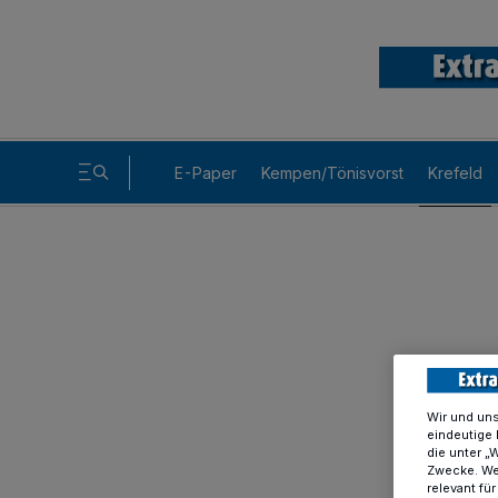
E-Paper
Kempen/Tönisvorst
Krefeld
Wir und un
eindeutige 
die unter „
Zwecke. Wen
relevant fü