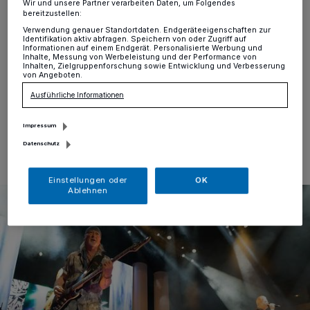
qualmen
Wir und unsere Partner verarbeiten Daten, um Folgendes
bereitzustellen:
Verwendung genauer Standortdaten. Endgeräteeigenschaften zur
Krefeld
·
Mit Vollgas und keiner Spur des
Identifikation aktiv abfragen. Speichern von oder Zugriff auf
Informationen auf einem Endgerät. Personalisierte Werbung und
fortgeschrittenen Alters rockten Deep Purple am
Inhalte, Messung von Werbeleistung und der Performance von
Samstag Abend den Krefelder König Palast.
Inhalten, Zielgruppenforschung sowie Entwicklung und Verbesserung
von Angeboten.
Ausführliche Informationen
24.07.2016 , 08:38 Uhr
Eine Minute Lesezeit
Impressum
Datenschutz
Einstellungen oder
OK
Ablehnen