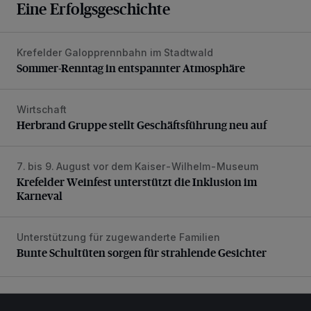
Eine Erfolgsgeschichte
Krefelder Galopprennbahn im Stadtwald
Sommer-Renntag in entspannter Atmosphäre
Sommer-Renntag in entspannter Atmosphäre
Wirtschaft
Herbrand Gruppe stellt Geschäftsführung neu auf
Herbrand Gruppe stellt Geschäftsführung neu auf
7. bis 9. August vor dem Kaiser-Wilhelm-Museum
Krefelder Weinfest unterstützt die Inklusion im Karneval
Krefelder Weinfest unterstützt die Inklusion im
Karneval
Unterstützung für zugewanderte Familien
Bunte Schultüten sorgen für strahlende Gesichter
Bunte Schultüten sorgen für strahlende Gesichter