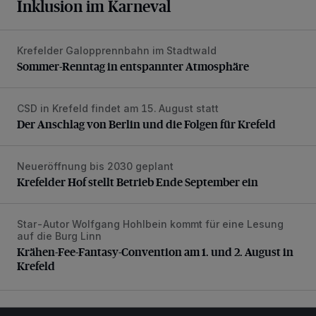
Inklusion im Karneval
Krefelder Galopprennbahn im Stadtwald
Sommer-Renntag in entspannter Atmosphäre
Sommer-Renntag in entspannter Atmosphäre
CSD in Krefeld findet am 15. August statt
Der Anschlag von Berlin und die Folgen für Krefeld
Der Anschlag von Berlin und die Folgen für Krefeld
Neueröffnung bis 2030 geplant
Krefelder Hof stellt Betrieb Ende September ein
Krefelder Hof stellt Betrieb Ende September ein
Star-Autor Wolfgang Hohlbein kommt für eine Lesung
Krähen-Fee-Fantasy-Convention am 1. und 2. August in 
auf die Burg Linn
Krähen-Fee-Fantasy-Convention am 1. und 2. August in
Krefeld