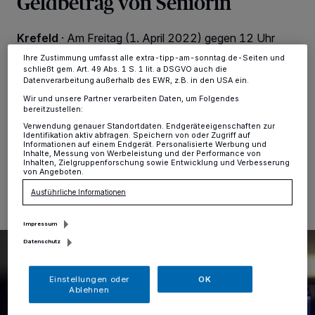
Geldbetrag von Seniorin
ändern oder Ihre Einwilligung zu widerrufen, indem Sie auf den Link
Einstellungen oder Ablehnen am unteren Rand der Webseite klicken.
Ihre Einstellungen gelten innerhalb unseres Website. Weitere
Krefeld
·
Am Freitag (1. April 2022) gegen 12 Uhr
Informationen finden Sie in unserer Datenschutzerklärung.
erhielt eine 88-Jährige einen Anruf von einer
Ihre Zustimmung umfasst alle extra-tipp-am-sonntag.de-Seiten und
angeblichen Polizistin. Sie teilte ihr mit, dass in der
schließt gem. Art. 49 Abs. 1 S. 1 lit. a DSGVO auch die
Nachbarschaft eingebrochen wurde. Zwei der drei
Datenverarbeitung außerhalb des EWR, z.B. in den USA ein.
Täter konnten festgenommen werden, der dritte Täter
Wir und unsere Partner verarbeiten Daten, um Folgendes
sei noch flüchtig.
bereitzustellen:
Verwendung genauer Standortdaten. Endgeräteeigenschaften zur
Identifikation aktiv abfragen. Speichern von oder Zugriff auf
Informationen auf einem Endgerät. Personalisierte Werbung und
Inhalte, Messung von Werbeleistung und der Performance von
Inhalten, Zielgruppenforschung sowie Entwicklung und Verbesserung
04.04.2022 , 11:39 Uhr
Eine Minute Lesezeit
von Angeboten.
Ausführliche Informationen
Impressum
Datenschutz
Einstellungen oder
OK
Ablehnen