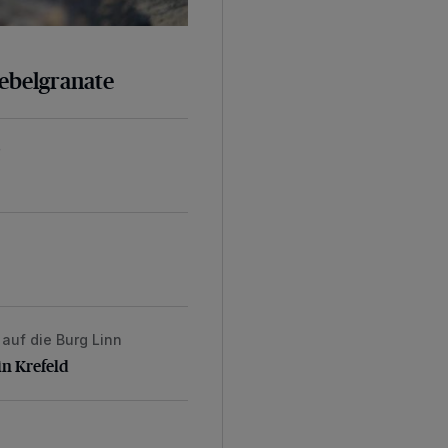
Nebelgranate
auf die Burg Linn
st in Krefeld
in Krefeld