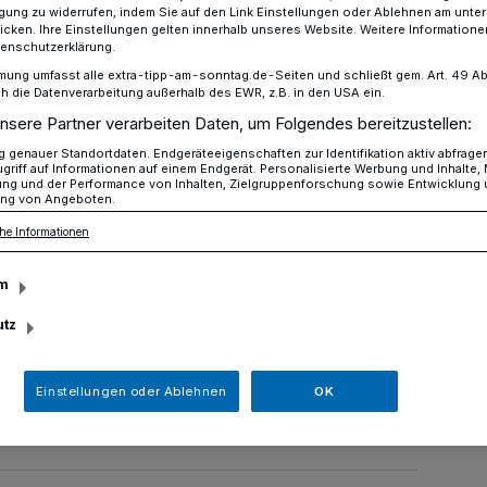
ligung zu widerrufen, indem Sie auf den Link Einstellungen oder Ablehnen am unte
icken. Ihre Einstellungen gelten innerhalb unseres Website. Weitere Informationen
tenschutzerklärung.
mung umfasst alle extra-tipp-am-sonntag.de-Seiten und schließt gem. Art. 49 Abs. 
men Krefelder Rathaus
die Datenverarbeitung außerhalb des EWR, z.B. in den USA ein.
nsere Partner verarbeiten Daten, um Folgendes bereitzustellen:
genauer Standortdaten. Endgeräteeigenschaften zur Identifikation aktiv abfrage
griff auf Informationen auf einem Endgerät. Personalisierte Werbung und Inhalte
ung und der Performance von Inhalten, Zielgruppenforschung sowie Entwicklung
ng von Angeboten.
stürmen Krefelder
he Informationen
m
utz
né I. und Sabine II. hat zusammen mit
ht im Krefelder Rathaus übernommen.
Einstellungen oder Ablehnen
OK