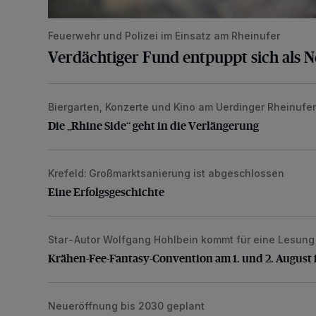
Feuerwehr und Polizei im Einsatz am Rheinufer
Verdächtiger Fund entpuppt sich als 
Biergarten, Konzerte und Kino am Uerdinger Rheinufer
Die „Rhine Side“ geht in die Verlängerung
Die „Rhine Side“ geht in die Verlängerung
Krefeld: Großmarktsanierung ist abgeschlossen
Eine Erfolgsgeschichte
Eine Erfolgsgeschichte
Star-Autor Wolfgang Hohlbein kommt für eine Lesung 
Krähen-Fee-Fantasy-Convention am 1. und 2. Augu
Krähen-Fee-Fantasy-Convention am 1. und 2. August 
Neueröffnung bis 2030 geplant
Krefelder Hof stellt Betrieb Ende September ein