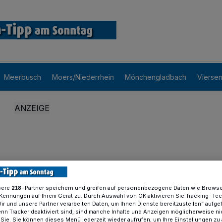
Meerbusch
Moers/Niederrhein
Mönchengladbach
Vierse
sere
-Partner speichern und greifen auf personenbezogene Daten wie Brows
218
Kennungen auf Ihrem Gerät zu. Durch Auswahl von OK aktivieren Sie Tracking-Te
Wir und unsere Partner verarbeiten Daten, um Ihnen Dienste bereitzustellen“ aufge
n Tracker deaktiviert sind, sind manche Inhalte und Anzeigen möglicherweise ni
r Sie. Sie können dieses Menü jederzeit wieder aufrufen, um Ihre Einstellungen zu