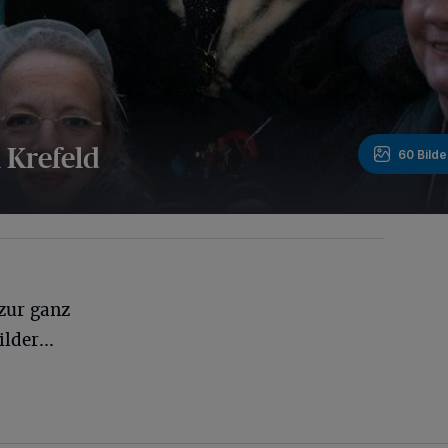
 Krefeld
60 Bilde
 zur ganz
lder...