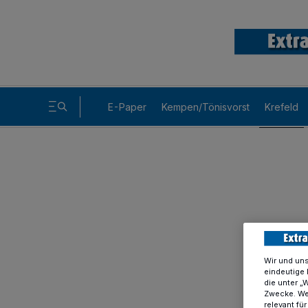
E-Paper
Kempen/Tönisvorst
Krefeld
Wir und un
eindeutige 
die unter „
Zwecke. Wen
relevant fü