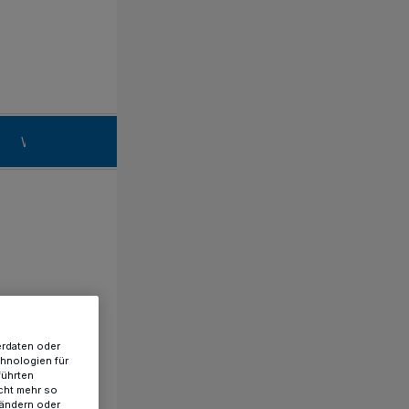
n
Willich
erdaten oder
chnologien für
führten
cht mehr so
 ändern oder