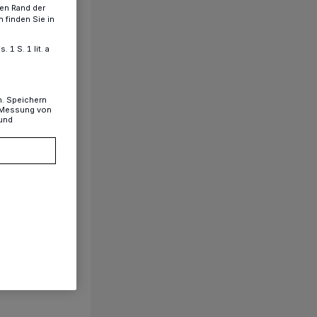
ren Rand der
 finden Sie in
1 S. 1 lit. a
n. Speichern
, Messung von
 und