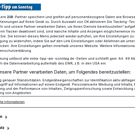
sere
-Partner speichern und greifen auf personenbezogene Daten wie Brows
218
Kennungen auf Ihrem Gerät zu. Durch Auswahl von OK aktivieren Sie Tracking-Te
illige Helfer im Ahrtal
Wir und unsere Partner verarbeiten Daten, um Ihnen Dienste bereitzustellen“ aufge
n Tracker deaktiviert sind, sind manche Inhalte und Anzeigen möglicherweise ni
r Sie. Sie können dieses Menü jederzeit wieder aufrufen, um Ihre Einstellungen zu
ligung zu widerrufen, indem Sie auf den Link Einstellungen oder Ablehnen am unte
icken. Ihre Einstellungen gelten innerhalb unseres Website. Weitere Informationen
tenschutzerklärung.
hier, wie er kann“
mung umfasst alle extra-tipp-am-sonntag.de-Seiten und schließt gem. Art. 49 Abs. 
die Datenverarbeitung außerhalb des EWR, z.B. in den USA ein.
nsere Partner verarbeiten Daten, um Folgendes bereitzustellen:
genauer Standortdaten. Endgeräteeigenschaften zur Identifikation aktiv abfrage
rophe im Ahrtal gehörte Peter Schraps
griff auf Informationen auf einem Endgerät. Personalisierte Werbung und Inhalte
ung und der Performance von Inhalten, Zielgruppenforschung sowie Entwicklung
 und Kempen zu den ersten freiwilligen
ng von Angeboten.
 Einsatz noch lange nicht vorbei.
he Informationen
m
utz
sezeit