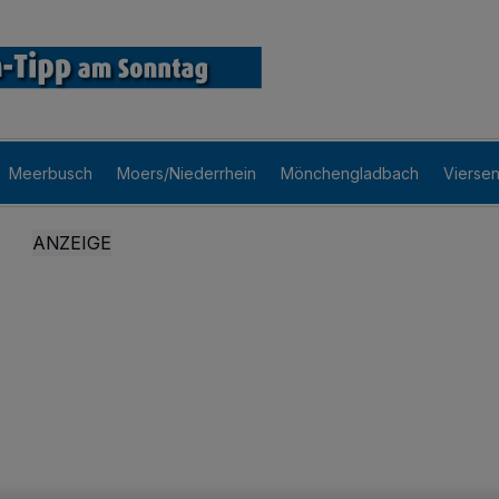
Meerbusch
Moers/Niederrhein
Mönchengladbach
Vierse