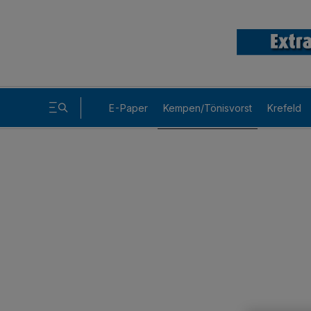
E-Paper
Kempen/Tönisvorst
Krefeld