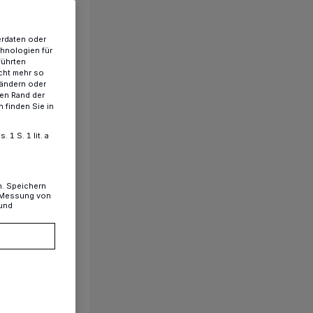
erdaten oder
chnologien für
führten
cht mehr so
 ändern oder
ren Rand der
 finden Sie in
1 S. 1 lit. a
n. Speichern
, Messung von
 und