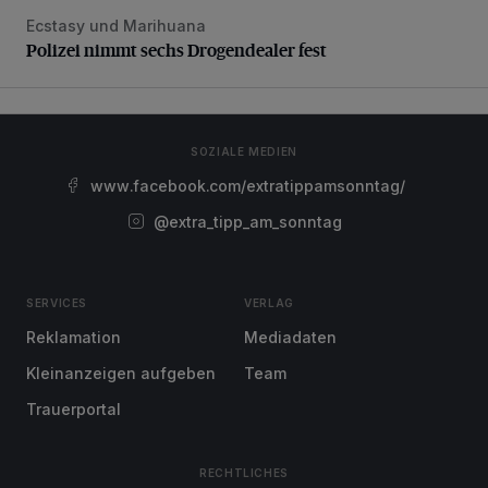
Ecstasy und Marihuana
Polizei nimmt sechs Drogendealer fest
Polizei nimmt sechs Drogendealer fest
SOZIALE MEDIEN
www.facebook.com/extratippamsonntag/
@extra_tipp_am_sonntag
SERVICES
VERLAG
Reklamation
Mediadaten
Kleinanzeigen aufgeben
Team
Trauerportal
RECHTLICHES