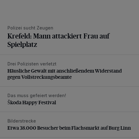
Polizei sucht Zeugen
Krefeld: Mann attackiert Frau auf
Spielplatz
Drei Polizisten verletzt
Häusliche Gewalt mit anschließendem Widerstand gegen V
Häusliche Gewalt mit anschließendem Widerstand
gegen Vollstreckungsbeamte
Das muss gefeiert werden!
Škoda Happy Festival
Škoda Happy Festival
Bilderstrecke
Etwa 38.000 Besucher beim Flachsmarkt auf Burg Linn
Etwa 38.000 Besucher beim Flachsmarkt auf Burg Linn