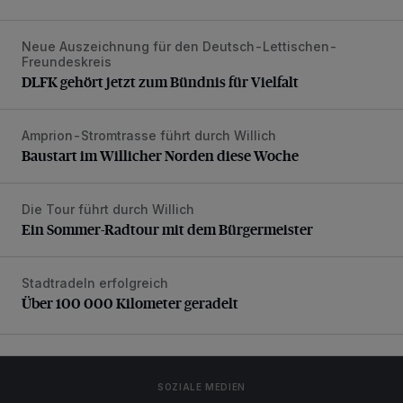
Neue Auszeichnung für den Deutsch-Lettischen-
DLFK gehört jetzt zum Bündnis für Vielfalt
Freundeskreis
DLFK gehört jetzt zum Bündnis für Vielfalt
Amprion-Stromtrasse führt durch Willich
Baustart im Willicher Norden diese Woche
Baustart im Willicher Norden diese Woche
Die Tour führt durch Willich
Ein Sommer-Radtour mit dem Bürgermeister
Ein Sommer-Radtour mit dem Bürgermeister
Stadtradeln erfolgreich
Über 100 000 Kilometer geradelt
Über 100 000 Kilometer geradelt
SOZIALE MEDIEN