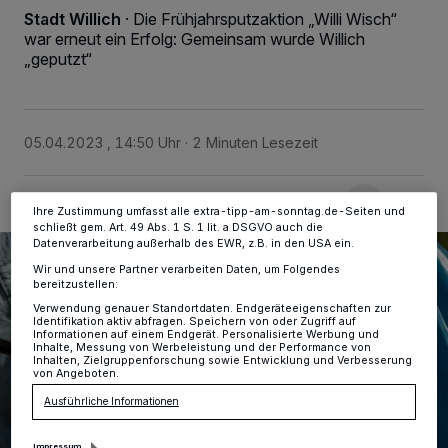
Wir und unsere
-Partner speichern und greifen auf
218
Stadt Willich
·
Die Frühjahrsputzaktion „Willi Wisch“
personenbezogene Daten wie Browserdaten oder eindeutige
war erneut ein Erfolg: Gemeinsam wurde Willich
Kennungen auf Ihrem Gerät zu. Durch Auswahl von OK aktivieren Sie
„geputzt“
Tracking-Technologien für die unter „Wir und unsere Partner
verarbeiten Daten, um Ihnen Dienste bereitzustellen“ aufgeführten
Zwecke. Wenn Tracker deaktiviert sind, sind manche Inhalte und
Anzeigen möglicherweise nicht mehr so relevant für Sie. Sie können
dieses Menü jederzeit wieder aufrufen, um Ihre Einstellungen zu
ändern oder Ihre Einwilligung zu widerrufen, indem Sie auf den Link
05.04.2023 , 14:50 Uhr
2 Minuten Lesezeit
Einstellungen oder Ablehnen am unteren Rand der Webseite klicken.
Ihre Einstellungen gelten innerhalb unseres Website. Weitere
Informationen finden Sie in unserer Datenschutzerklärung.
Ihre Zustimmung umfasst alle extra-tipp-am-sonntag.de-Seiten und
schließt gem. Art. 49 Abs. 1 S. 1 lit. a DSGVO auch die
Datenverarbeitung außerhalb des EWR, z.B. in den USA ein.
Wir und unsere Partner verarbeiten Daten, um Folgendes
bereitzustellen:
Verwendung genauer Standortdaten. Endgeräteeigenschaften zur
Identifikation aktiv abfragen. Speichern von oder Zugriff auf
Informationen auf einem Endgerät. Personalisierte Werbung und
Inhalte, Messung von Werbeleistung und der Performance von
Inhalten, Zielgruppenforschung sowie Entwicklung und Verbesserung
von Angeboten.
Ausführliche Informationen
Impressum