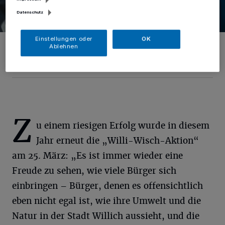
Datenschutz
Einstellungen oder
OK
Insgesamt 135 Säcke Müll wurden bei der „Willi-Wisch“-Aktion aus
Ablehnen
der Natur geholt.
Foto: schuetz-mediendesign
Z
u einem riesigen Erfolg wurde in diesem
Jahr erneut die „Willi-Wisch-Aktion“
am 25. März: „Es ist immer wieder eine
Freude zu sehen, wie viele Bürger sich
einbringen – Bürger, denen es offensichtlich
eben nicht egal ist, wie ihre Umwelt und die
Natur in der Stadt Willich aussieht, und die