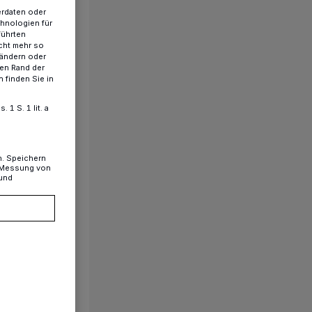
erdaten oder
chnologien für
führten
cht mehr so
 ändern oder
ren Rand der
 finden Sie in
1 S. 1 lit. a
n. Speichern
, Messung von
 und