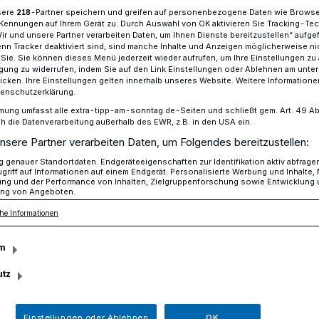
sere
-Partner speichern und greifen auf personenbezogene Daten wie Brows
218
Kennungen auf Ihrem Gerät zu. Durch Auswahl von OK aktivieren Sie Tracking-Te
Wir und unsere Partner verarbeiten Daten, um Ihnen Dienste bereitzustellen“ aufge
n Tracker deaktiviert sind, sind manche Inhalte und Anzeigen möglicherweise ni
efbahn" wird Mediterran
r Sie. Sie können dieses Menü jederzeit wieder aufrufen, um Ihre Einstellungen zu
ligung zu widerrufen, indem Sie auf den Link Einstellungen oder Ablehnen am unte
icken. Ihre Einstellungen gelten innerhalb unseres Website. Weitere Informationen
tenschutzerklärung.
mung umfasst alle extra-tipp-am-sonntag.de-Seiten und schließt gem. Art. 49 Abs. 
die Datenverarbeitung außerhalb des EWR, z.B. in den USA ein.
im Urlaub
nsere Partner verarbeiten Daten, um Folgendes bereitzustellen:
genauer Standortdaten. Endgeräteeigenschaften zur Identifikation aktiv abfrage
griff auf Informationen auf einem Endgerät. Personalisierte Werbung und Inhalte
ung und der Performance von Inhalten, Zielgruppenforschung sowie Entwicklung
ng von Angeboten.
ckt Schiefbahn“ geht am Freitag, 2. Juni,
he Informationen
Hubertusplatz in die nächste Runde. Das
m
utz
Lesezeit
Einstellungen oder Ablehnen
OK