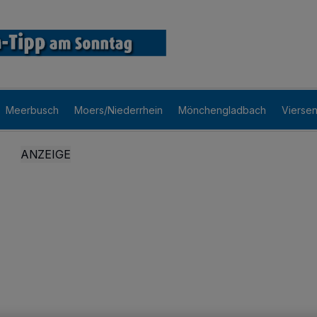
Meerbusch
Moers/Niederrhein
Mönchengladbach
Vierse