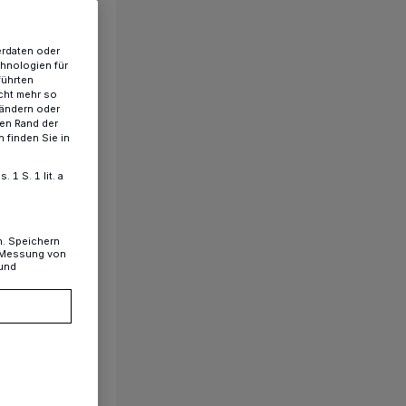
erdaten oder
chnologien für
führten
cht mehr so
 ändern oder
ren Rand der
 finden Sie in
1 S. 1 lit. a
n. Speichern
, Messung von
 und