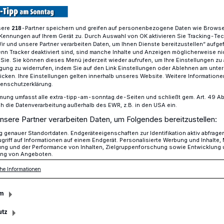
sere
-Partner speichern und greifen auf personenbezogene Daten wie Brows
218
Kennungen auf Ihrem Gerät zu. Durch Auswahl von OK aktivieren Sie Tracking-Te
präche mit Marte Meo
Wir und unsere Partner verarbeiten Daten, um Ihnen Dienste bereitzustellen“ aufge
n Tracker deaktiviert sind, sind manche Inhalte und Anzeigen möglicherweise ni
r Sie. Sie können dieses Menü jederzeit wieder aufrufen, um Ihre Einstellungen zu
ligung zu widerrufen, indem Sie auf den Link Einstellungen oder Ablehnen am unte
icken. Ihre Einstellungen gelten innerhalb unseres Website. Weitere Informationen
bahn
tenschutzerklärung.
at kein Demenz“
mung umfasst alle extra-tipp-am-sonntag.de-Seiten und schließt gem. Art. 49 Abs. 
die Datenverarbeitung außerhalb des EWR, z.B. in den USA ein.
nsere Partner verarbeiten Daten, um Folgendes bereitzustellen:
genauer Standortdaten. Endgeräteeigenschaften zur Identifikation aktiv abfrage
al wurde nun zu den „Schiefbahner
griff auf Informationen auf einem Endgerät. Personalisierte Werbung und Inhalte
ung und der Performance von Inhalten, Zielgruppenforschung sowie Entwicklung
okus stand die Marte Meo-Methode,
ng von Angeboten.
emenz erkrankten Menschen in das
he Informationen
zubinden.
m
utz