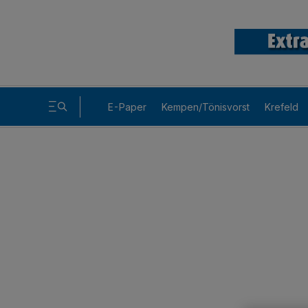
E-Paper
Kempen/Tönisvorst
Krefeld