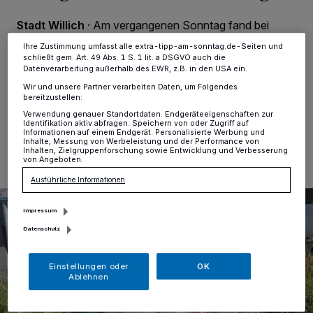
Einstellungen oder Ablehnen am unteren Rand der Webseite klicken.
Ihre Einstellungen gelten innerhalb unseres Website. Weitere
Stadt Willich
·
Am vergangenen Sonntag fand bei
Informationen finden Sie in unserer Datenschutzerklärung.
bestem Wetter schon die 14. GRÜNE Willicher
Ihre Zustimmung umfasst alle extra-tipp-am-sonntag.de-Seiten und
Müllwanderung, diesmal in Neersen rund um den
schließt gem. Art. 49 Abs. 1 S. 1 lit. a DSGVO auch die
Minoritenplatz, statt.
Datenverarbeitung außerhalb des EWR, z.B. in den USA ein.
Wir und unsere Partner verarbeiten Daten, um Folgendes
bereitzustellen:
Verwendung genauer Standortdaten. Endgeräteeigenschaften zur
Identifikation aktiv abfragen. Speichern von oder Zugriff auf
16.09.2025 , 13:32 Uhr
Eine Minute Lesezeit
Informationen auf einem Endgerät. Personalisierte Werbung und
Inhalte, Messung von Werbeleistung und der Performance von
Inhalten, Zielgruppenforschung sowie Entwicklung und Verbesserung
von Angeboten.
Ausführliche Informationen
Impressum
Datenschutz
Einstellungen oder
OK
Ablehnen