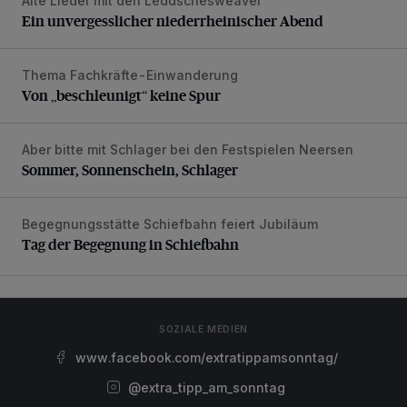
Alte Lieder mit den Leddschesweäver
Ein unvergesslicher niederrheinischer Abend
Ein unvergesslicher niederrheinischer Abend
Thema Fachkräfte-Einwanderung
Von „beschleunigt“ keine Spur
Von „beschleunigt“ keine Spur
Aber bitte mit Schlager bei den Festspielen Neersen
Sommer, Sonnenschein, Schlager
Sommer, Sonnenschein, Schlager
Begegnungsstätte Schiefbahn feiert Jubiläum
Tag der Begegnung in Schiefbahn
Tag der Begegnung in Schiefbahn
SOZIALE MEDIEN
www.facebook.com/extratippamsonntag/
@extra_tipp_am_sonntag