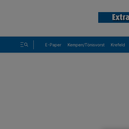
E-Paper
Kempen/Tönisvorst
Krefeld