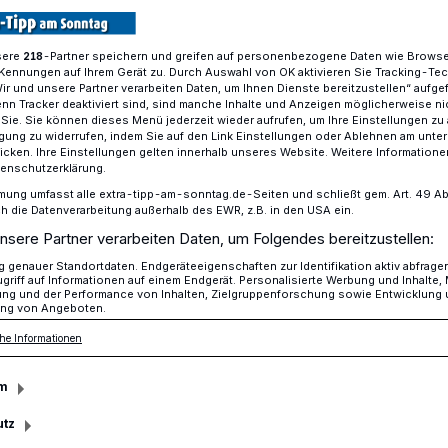
sere
-Partner speichern und greifen auf personenbezogene Daten wie Brows
218
Kennungen auf Ihrem Gerät zu. Durch Auswahl von OK aktivieren Sie Tracking-Te
is im Schlosskeller
Wir und unsere Partner verarbeiten Daten, um Ihnen Dienste bereitzustellen“ aufge
n Tracker deaktiviert sind, sind manche Inhalte und Anzeigen möglicherweise ni
r Sie. Sie können dieses Menü jederzeit wieder aufrufen, um Ihre Einstellungen zu
ligung zu widerrufen, indem Sie auf den Link Einstellungen oder Ablehnen am unte
icken. Ihre Einstellungen gelten innerhalb unseres Website. Weitere Informationen
radelsieger wurden geehrt
tenschutzerklärung.
itspreis verliehen
mung umfasst alle extra-tipp-am-sonntag.de-Seiten und schließt gem. Art. 49 Abs. 
die Datenverarbeitung außerhalb des EWR, z.B. in den USA ein.
nsere Partner verarbeiten Daten, um Folgendes bereitzustellen:
genauer Standortdaten. Endgeräteeigenschaften zur Identifikation aktiv abfrage
itsabend im Schlosskeller: die Gewinner
griff auf Informationen auf einem Endgerät. Personalisierte Werbung und Inhalte
ung und der Performance von Inhalten, Zielgruppenforschung sowie Entwicklung
en geehrt und der Nachhaltigkeitspreises
ng von Angeboten.
he Informationen
m
utz
sezeit