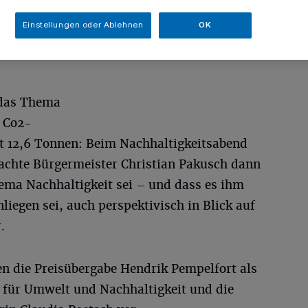
Einstellungen oder Ablehnen
OK
 das Thema
e Co2-
t 12,6 Tonnen: Beim Nachhaltigkeitsabend
achte Bürgermeister Christian Pakusch dann
hema Nachhaltigkeit sei – und dass es ihm
liegen sei, auch perspektivisch in Blick auf
.
 die Preisübergabe Hendrik Pempelfort als
 für Umwelt und Nachhaltigkeit und die