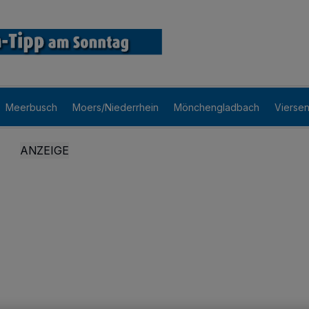
Meerbusch
Moers/Niederrhein
Mönchengladbach
Vierse