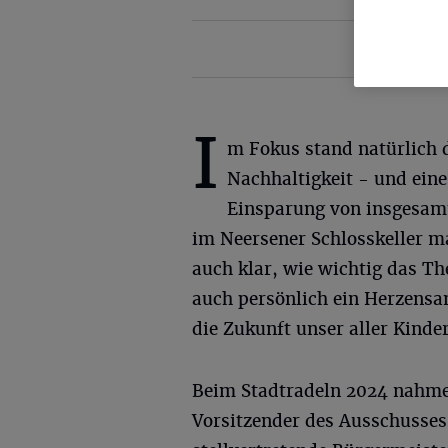
I
m Fokus stand natürlich
Nachhaltigkeit - und ein
Einsparung von insgesam
im Neersener Schlosskeller m
auch klar, wie wichtig das T
auch persönlich ein Herzensan
die Zukunft unser aller Kinder
Beim Stadtradeln 2024 nahmen
Vorsitzender des Ausschusses