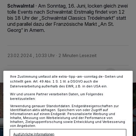
Schwalmtal
·
Am Sonntag, 16. Juni, locken gleich zwei
tolle Events nach Schwalmtal: Erstmalig findet von 12
Wir und unsere
-Partner speichern und greifen auf
218
bis 18 Uhr der „Schwalmtal Classics Trödelmarkt“ statt
personenbezogene Daten wie Browserdaten oder eindeutige
und parallel dazu der Französische Markt „An St.
Kennungen auf Ihrem Gerät zu. Durch Auswahl von OK aktivieren Sie
Georg“ in Amern.
Tracking-Technologien für die unter „Wir und unsere Partner
verarbeiten Daten, um Ihnen Dienste bereitzustellen“ aufgeführten
Zwecke. Wenn Tracker deaktiviert sind, sind manche Inhalte und
Anzeigen möglicherweise nicht mehr so relevant für Sie. Sie können
dieses Menü jederzeit wieder aufrufen, um Ihre Einstellungen zu
ändern oder Ihre Einwilligung zu widerrufen, indem Sie auf den Link
23.02.2024 , 10:33 Uhr
2 Minuten Lesezeit
Einstellungen oder Ablehnen am unteren Rand der Webseite klicken.
Ihre Einstellungen gelten innerhalb unseres Website. Weitere
Informationen finden Sie in unserer Datenschutzerklärung.
Ihre Zustimmung umfasst alle extra-tipp-am-sonntag.de-Seiten und
schließt gem. Art. 49 Abs. 1 S. 1 lit. a DSGVO auch die
Datenverarbeitung außerhalb des EWR, z.B. in den USA ein.
Wir und unsere Partner verarbeiten Daten, um Folgendes
bereitzustellen:
Verwendung genauer Standortdaten. Endgeräteeigenschaften zur
Identifikation aktiv abfragen. Speichern von oder Zugriff auf
Informationen auf einem Endgerät. Personalisierte Werbung und
Inhalte, Messung von Werbeleistung und der Performance von
Inhalten, Zielgruppenforschung sowie Entwicklung und Verbesserung
von Angeboten.
Ausführliche Informationen