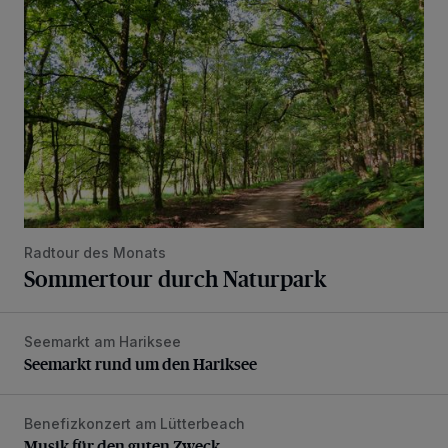
Radtour des Monats
Sommertour durch Naturpark
Seemarkt am Hariksee
Seemarkt rund um den Hariksee
Seemarkt rund um den Hariksee
Benefizkonzert am Lütterbeach
Musik für den guten Zweck
Musik für den guten Zweck