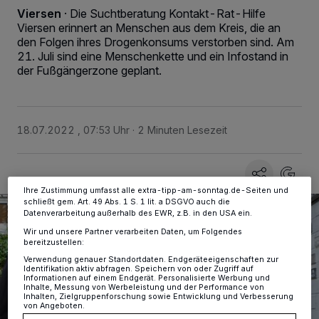
Viersen
·
Die Suchtberatung Kontakt-Rat-Hilfe
Viersen erinnert an Menschen aus dem Kreis, die an
den Folgen ihres Drogenkonsums verstorben sind. Am
Wir und unsere
-Partner speichern und greifen auf
218
21. Juli sind eine Menschenkette und ein Infostand in
personenbezogene Daten wie Browserdaten oder eindeutige
der Fußgängerzone geplant.
Kennungen auf Ihrem Gerät zu. Durch Auswahl von OK aktivieren Sie
Tracking-Technologien für die unter „Wir und unsere Partner
verarbeiten Daten, um Ihnen Dienste bereitzustellen“ aufgeführten
Zwecke. Wenn Tracker deaktiviert sind, sind manche Inhalte und
Anzeigen möglicherweise nicht mehr so relevant für Sie. Sie können
dieses Menü jederzeit wieder aufrufen, um Ihre Einstellungen zu
18.07.2022 , 07:53 Uhr
2 Minuten Lesezeit
ändern oder Ihre Einwilligung zu widerrufen, indem Sie auf den Link
Einstellungen oder Ablehnen am unteren Rand der Webseite klicken.
Ihre Einstellungen gelten innerhalb unseres Website. Weitere
Informationen finden Sie in unserer Datenschutzerklärung.
Ihre Zustimmung umfasst alle extra-tipp-am-sonntag.de-Seiten und
schließt gem. Art. 49 Abs. 1 S. 1 lit. a DSGVO auch die
Datenverarbeitung außerhalb des EWR, z.B. in den USA ein.
Wir und unsere Partner verarbeiten Daten, um Folgendes
bereitzustellen:
Verwendung genauer Standortdaten. Endgeräteeigenschaften zur
Identifikation aktiv abfragen. Speichern von oder Zugriff auf
Informationen auf einem Endgerät. Personalisierte Werbung und
Inhalte, Messung von Werbeleistung und der Performance von
Inhalten, Zielgruppenforschung sowie Entwicklung und Verbesserung
von Angeboten.