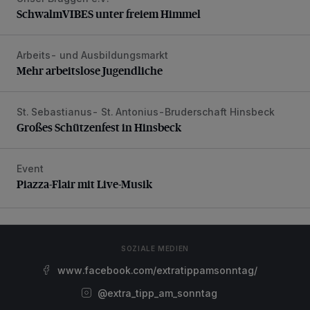
SchwalmVIBES unter freiem Himmel
SchwalmVIBES unter freiem Himmel
Arbeits- und Ausbildungsmarkt
Mehr arbeitslose Jugendliche
Mehr arbeitslose Jugendliche
St. Sebastianus- St. Antonius-Bruderschaft Hinsbeck
Großes Schützenfest in Hinsbeck
Großes Schützenfest in Hinsbeck
Event
Piazza-Flair mit Live-Musik
Piazza-Flair mit Live-Musik
SOZIALE MEDIEN
www.facebook.com/extratippamsonntag/
@extra_tipp_am_sonntag