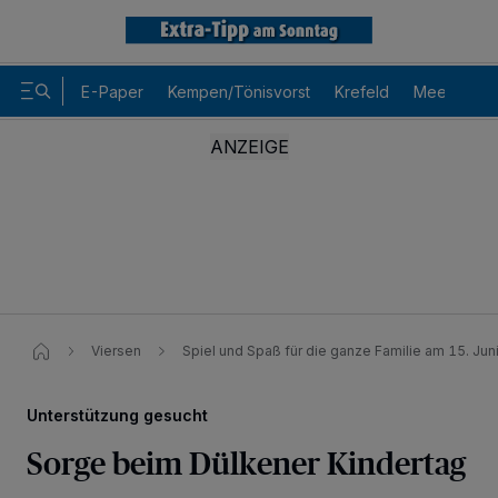
E-Paper
Kempen/Tönisvorst
Krefeld
Meerbusch
Viersen
Spiel und Spaß für die ganze Familie am 15. Jun
Unterstützung gesucht
Sorge beim Dülkener Kindertag
Wir und unsere
-Partner speichern und greifen auf
218