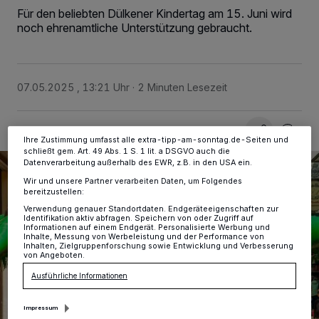
personenbezogene Daten wie Browserdaten oder eindeutige
Für den beliebten Dülkener Kindertag am 15. Juni wird
Kennungen auf Ihrem Gerät zu. Durch Auswahl von OK aktivieren Sie
noch ehrenamtliche Unterstützung gebraucht.
Tracking-Technologien für die unter „Wir und unsere Partner
verarbeiten Daten, um Ihnen Dienste bereitzustellen“ aufgeführten
Zwecke. Wenn Tracker deaktiviert sind, sind manche Inhalte und
Anzeigen möglicherweise nicht mehr so relevant für Sie. Sie können
dieses Menü jederzeit wieder aufrufen, um Ihre Einstellungen zu
07.05.2025 , 13:21 Uhr
2 Minuten Lesezeit
ändern oder Ihre Einwilligung zu widerrufen, indem Sie auf den Link
Einstellungen oder Ablehnen am unteren Rand der Webseite klicken.
Ihre Einstellungen gelten innerhalb unseres Website. Weitere
Informationen finden Sie in unserer Datenschutzerklärung.
Ihre Zustimmung umfasst alle extra-tipp-am-sonntag.de-Seiten und
schließt gem. Art. 49 Abs. 1 S. 1 lit. a DSGVO auch die
Datenverarbeitung außerhalb des EWR, z.B. in den USA ein.
Wir und unsere Partner verarbeiten Daten, um Folgendes
bereitzustellen:
Verwendung genauer Standortdaten. Endgeräteeigenschaften zur
Identifikation aktiv abfragen. Speichern von oder Zugriff auf
Informationen auf einem Endgerät. Personalisierte Werbung und
Inhalte, Messung von Werbeleistung und der Performance von
Inhalten, Zielgruppenforschung sowie Entwicklung und Verbesserung
von Angeboten.
Ausführliche Informationen
Impressum