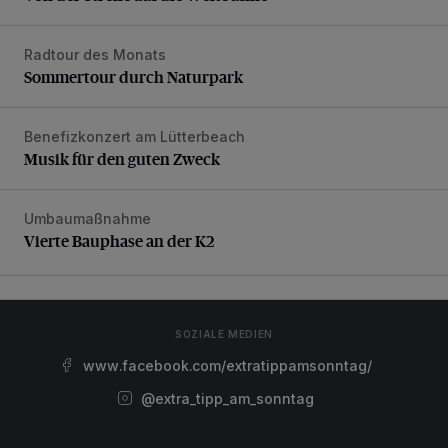
Radtour des Monats
Sommertour durch Naturpark
Sommertour durch Naturpark
Benefizkonzert am Lütterbeach
Musik für den guten Zweck
Musik für den guten Zweck
Umbaumaßnahme
Vierte Bauphase an der K2
Vierte Bauphase an der K2
SOZIALE MEDIEN
www.facebook.com/extratippamsonntag/
@extra_tipp_am_sonntag