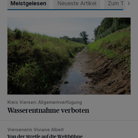
Meistgelesen
Neueste Artikel
Zum Thema
Wasserentnahme verboten
Kreis Viersen: Allgemeinverfügung
Wasserentnahme verboten
Viersenerin Viviane Albert
Von der Streife auf die Weltbühne
Von der Streife auf die Weltbühne