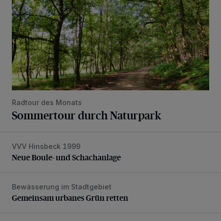
Radtour des Monats
Sommertour durch Naturpark
VVV Hinsbeck 1999
Neue Boule- und Schachanlage
Neue Boule- und Schachanlage
Bewässerung im Stadtgebiet
Gemeinsam urbanes Grün retten
Gemeinsam urbanes Grün retten