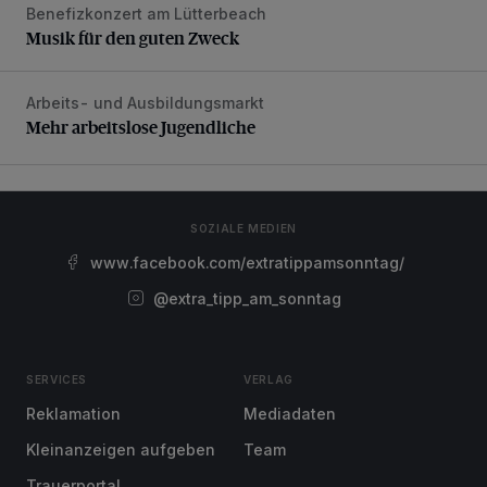
Benefizkonzert am Lütterbeach
Musik für den guten Zweck
Musik für den guten Zweck
Arbeits- und Ausbildungsmarkt
Mehr arbeitslose Jugendliche
Mehr arbeitslose Jugendliche
SOZIALE MEDIEN
www.facebook.com/extratippamsonntag/
@extra_tipp_am_sonntag
SERVICES
VERLAG
Reklamation
Mediadaten
Kleinanzeigen aufgeben
Team
Trauerportal