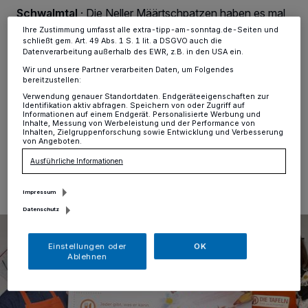
Ihre Einstellungen gelten innerhalb unseres Website. Weitere
Schwalmtal
·
Die Neller Määrtschpatzen haben es mal
Informationen finden Sie in unserer Datenschutzerklärung.
wieder geschafft das zu tun, wofür sie sich 2014
Ihre Zustimmung umfasst alle extra-tipp-am-sonntag.de-Seiten und
zusammengefunden haben: Schwalmtaler Bürgern
schließt gem. Art. 49 Abs. 1 S. 1 lit. a DSGVO auch die
etwas Gutes zu tun. Die Neller Määrtschpatzen sind
Datenverarbeitung außerhalb des EWR, z.B. in den USA ein.
eine Gruppe, die sich zur Weihnachtszeit auf die Bühne
Wir und unsere Partner verarbeiten Daten, um Folgendes
stellt, gerne singt, sketcht, oder etwas literarisches
bereitzustellen:
darbringt.
Verwendung genauer Standortdaten. Endgeräteeigenschaften zur
Identifikation aktiv abfragen. Speichern von oder Zugriff auf
Informationen auf einem Endgerät. Personalisierte Werbung und
Inhalte, Messung von Werbeleistung und der Performance von
Inhalten, Zielgruppenforschung sowie Entwicklung und Verbesserung
von Angeboten.
21.12.2022 , 14:32 Uhr
Eine Minute Lesezeit
Ausführliche Informationen
Impressum
Datenschutz
Einstellungen oder
OK
Ablehnen