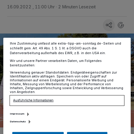
verarbeiten Daten, um Ihnen Dienste bereitzustellen“ aufgeführten
16.09.2022 , 11:00 Uhr
2 Minuten Lesezeit
Zwecke. Wenn Tracker deaktiviert sind, sind manche Inhalte und
Anzeigen möglicherweise nicht mehr so relevant für Sie. Sie können
dieses Menü jederzeit wieder aufrufen, um Ihre Einstellungen zu
ändern oder Ihre Einwilligung zu widerrufen, indem Sie auf den Link
Einstellungen oder Ablehnen am unteren Rand der Webseite klicken.
Ihre Einstellungen gelten innerhalb unseres Website. Weitere
Informationen finden Sie in unserer Datenschutzerklärung.
Ihre Zustimmung umfasst alle extra-tipp-am-sonntag.de-Seiten und
schließt gem. Art. 49 Abs. 1 S. 1 lit. a DSGVO auch die
Datenverarbeitung außerhalb des EWR, z.B. in den USA ein.
Wir und unsere Partner verarbeiten Daten, um Folgendes
bereitzustellen:
Verwendung genauer Standortdaten. Endgeräteeigenschaften zur
Identifikation aktiv abfragen. Speichern von oder Zugriff auf
Informationen auf einem Endgerät. Personalisierte Werbung und
Inhalte, Messung von Werbeleistung und der Performance von
Inhalten, Zielgruppenforschung sowie Entwicklung und Verbesserung
von Angeboten.
Ausführliche Informationen
Impressum
Datenschutz
Freuen sich über die neue Anlage (v.l.): Florian Stanka, Anna