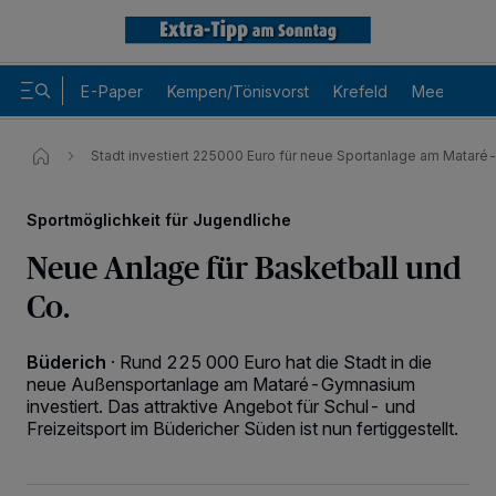
E-Paper
Kempen/Tönisvorst
Krefeld
Meerbusch
Stadt investiert 225000 Euro für neue Sportanlage am Mata
Sportmöglichkeit für Jugendliche
Neue Anlage für Basketball und
Co.
Büderich
·
Rund 225 000 Euro hat die Stadt in die
neue Außensportanlage am Mataré-Gymnasium
investiert. Das attraktive Angebot für Schul- und
Freizeitsport im Büdericher Süden ist nun fertiggestellt.
Wir und unsere
-Partner speichern und greifen auf
218
personenbezogene Daten wie Browserdaten oder eindeutige
Kennungen auf Ihrem Gerät zu. Durch Auswahl von OK aktivieren Sie
Tracking-Technologien für die unter „Wir und unsere Partner