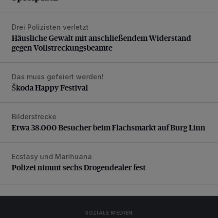
Drei Polizisten verletzt
Häusliche Gewalt mit anschließendem Widerstand gegen V
Häusliche Gewalt mit anschließendem Widerstand
gegen Vollstreckungsbeamte
Das muss gefeiert werden!
Škoda Happy Festival
Škoda Happy Festival
Bilderstrecke
Etwa 38.000 Besucher beim Flachsmarkt auf Burg Linn
Etwa 38.000 Besucher beim Flachsmarkt auf Burg Linn
Ecstasy und Marihuana
Polizei nimmt sechs Drogendealer fest
Polizei nimmt sechs Drogendealer fest
SOZIALE MEDIEN