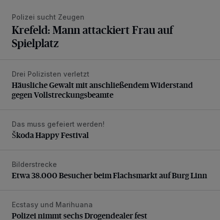
Polizei sucht Zeugen
Krefeld: Mann attackiert Frau auf
Spielplatz
Drei Polizisten verletzt
Häusliche Gewalt mit anschließendem Widerstand gegen V
Häusliche Gewalt mit anschließendem Widerstand
gegen Vollstreckungsbeamte
Das muss gefeiert werden!
Škoda Happy Festival
Škoda Happy Festival
Bilderstrecke
Etwa 38.000 Besucher beim Flachsmarkt auf Burg Linn
Etwa 38.000 Besucher beim Flachsmarkt auf Burg Linn
Ecstasy und Marihuana
Polizei nimmt sechs Drogendealer fest
Polizei nimmt sechs Drogendealer fest