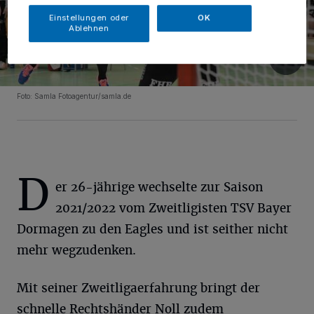
Einstellungen oder
OK
Ablehnen
Foto: Samla Fotoagentur/samla.de
D
er 26-jährige wechselte zur Saison
2021/2022 vom Zweitligisten TSV Bayer
Dormagen zu den Eagles und ist seither nicht
mehr wegzudenken.
Mit seiner Zweitligaerfahrung bringt der
schnelle Rechtshänder Noll zudem