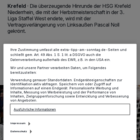
Tracking-Technologien für die unter „Wir und unsere Partner
Krefeld
·
­Die überzeugende Hinrunde der HSG Krefeld
verarbeiten Daten, um Ihnen Dienste bereitzustellen“ aufgeführten
Niederrhein, die mit der Herbstmeisterschaft in der 3.
Zwecke. Wenn Tracker deaktiviert sind, sind manche Inhalte und
Anzeigen möglicherweise nicht mehr so relevant für Sie. Sie können
Liga Staffel West endete, wird mit der
dieses Menü jederzeit wieder aufrufen, um Ihre Einstellungen zu
Vertragsverlängerung von Linksaußen Pascal Noll
ändern oder Ihre Einwilligung zu widerrufen, indem Sie auf den Link
gekrönt.
Einstellungen oder Ablehnen am unteren Rand der Webseite klicken.
Ihre Einstellungen gelten innerhalb unseres Website. Weitere
Informationen finden Sie in unserer Datenschutzerklärung.
Ihre Zustimmung umfasst alle extra-tipp-am-sonntag.de-Seiten und
schließt gem. Art. 49 Abs. 1 S. 1 lit. a DSGVO auch die
06.12.2022 , 11:59 Uhr
2 Minuten Lesezeit
Datenverarbeitung außerhalb des EWR, z.B. in den USA ein.
Wir und unsere Partner verarbeiten Daten, um Folgendes
bereitzustellen:
Verwendung genauer Standortdaten. Endgeräteeigenschaften zur
Identifikation aktiv abfragen. Speichern von oder Zugriff auf
Informationen auf einem Endgerät. Personalisierte Werbung und
Inhalte, Messung von Werbeleistung und der Performance von
Inhalten, Zielgruppenforschung sowie Entwicklung und Verbesserung
von Angeboten.
Ausführliche Informationen
Impressum
Datenschutz