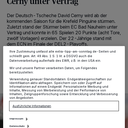
Cerny unter Vertrag
Kennungen auf Ihrem Gerät zu. Durch Auswahl von OK aktivieren Sie
Tracking-Technologien für die unter „Wir und unsere Partner
verarbeiten Daten, um Ihnen Dienste bereitzustellen“ aufgeführten
Der Deutsch-Tscheche David Cerny wird ab der
Zwecke. Wenn Tracker deaktiviert sind, sind manche Inhalte und
kommenden Saison für die Krefeld Pinguine stürmen.
Anzeigen möglicherweise nicht mehr so relevant für Sie. Sie können
dieses Menü jederzeit wieder aufrufen, um Ihre Einstellungen zu
Zuletzt stand der Stürmer beim EC Bad Nauheim unter
ändern oder Ihre Einwilligung zu widerrufen, indem Sie auf den Link
Vertrag und konnte in 65 Spielen 20 Punkte (acht Tore,
Einstellungen oder Ablehnen am unteren Rand der Webseite klicken.
zwölf Vorlagen) erzielen. Der 22-Jährige stand mit
Ihre Einstellungen gelten innerhalb unseres Website. Weitere
dem ECN im Finale der DEL2-Playoffs.
Informationen finden Sie in unserer Datenschutzerklärung.
Ihre Zustimmung umfasst alle extra-tipp-am-sonntag.de-Seiten und
schließt gem. Art. 49 Abs. 1 S. 1 lit. a DSGVO auch die
Datenverarbeitung außerhalb des EWR, z.B. in den USA ein.
03.05.2023 , 13:10 Uhr
2 Minuten Lesezeit
Wir und unsere Partner verarbeiten Daten, um Folgendes
bereitzustellen:
Verwendung genauer Standortdaten. Endgeräteeigenschaften zur
Identifikation aktiv abfragen. Speichern von oder Zugriff auf
Informationen auf einem Endgerät. Personalisierte Werbung und
Inhalte, Messung von Werbeleistung und der Performance von
Inhalten, Zielgruppenforschung sowie Entwicklung und Verbesserung
von Angeboten.
Ausführliche Informationen
Impressum
Datenschutz