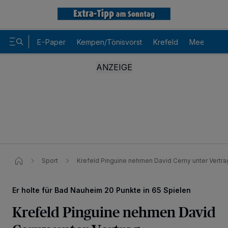
E-Paper
Kempen/Tönisvorst
Krefeld
Meerbusch
Sport
Krefeld Pinguine nehmen David Cerny unter Vertra
Er holte für Bad Nauheim 20 Punkte in 65 Spielen
Krefeld Pinguine nehmen David
Wir und unsere
-Partner speichern und greifen auf
218
personenbezogene Daten wie Browserdaten oder eindeutige