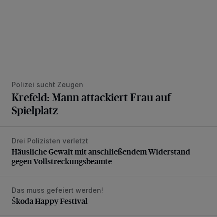
Polizei sucht Zeugen
Krefeld: Mann attackiert Frau auf
Spielplatz
Drei Polizisten verletzt
Häusliche Gewalt mit anschließendem Widerstand gegen V
Häusliche Gewalt mit anschließendem Widerstand
gegen Vollstreckungsbeamte
Das muss gefeiert werden!
Škoda Happy Festival
Škoda Happy Festival