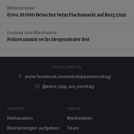
Bilderstrecke
Etwa 38.000 Besucher beim Flachsmarkt auf Burg Linn
Etwa 38.000 Besucher beim Flachsmarkt auf Burg Linn
Ecstasy und Marihuana
Polizei nimmt sechs Drogendealer fest
Polizei nimmt sechs Drogendealer fest
SOZIALE MEDIEN
www.facebook.com/extratippamsonntag/
@extra_tipp_am_sonntag
SERVICES
VERLAG
Reklamation
Mediadaten
Kleinanzeigen aufgeben
Team