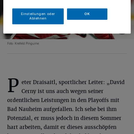
Einstellungen oder
OK
Ablehnen
Foto: Krefeld Pinguine
P
eter Draisaitl, sportlicher Leiter: „David
Cerny ist uns auch wegen seiner
ordentlichen Leistungen in den Playoffs mit
Bad Nauheim aufgefallen. Ich sehe bei ihm
Potenzial, er muss jedoch in diesem Sommer
hart arbeiten, damit er dieses ausschöpfen