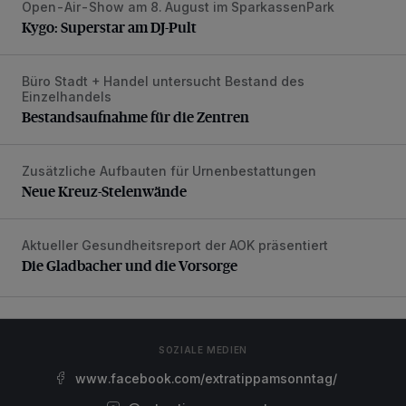
Open-Air-Show am 8. August im SparkassenPark
Kygo: Superstar am DJ-Pult
Kygo: Superstar am DJ-Pult
Büro Stadt + Handel untersucht Bestand des
Bestandsaufnahme für die Zentren
Einzelhandels
Bestandsaufnahme für die Zentren
Zusätzliche Aufbauten für Urnenbestattungen
Neue Kreuz-Stelenwände
Neue Kreuz-Stelenwände
Aktueller Gesundheitsreport der AOK präsentiert
Die Gladbacher und die Vorsorge
Die Gladbacher und die Vorsorge
SOZIALE MEDIEN
www.facebook.com/extratippamsonntag/