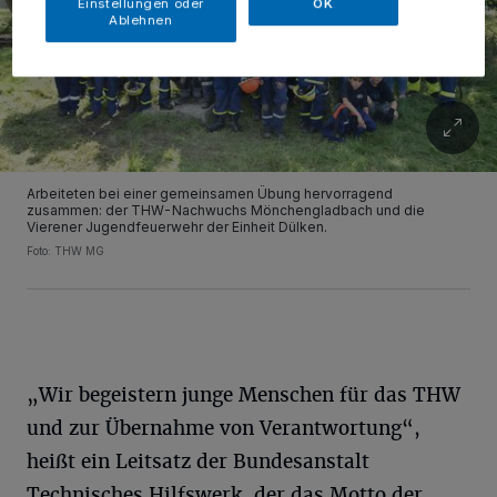
Einstellungen oder
OK
Ablehnen
Arbeiteten bei einer gemeinsamen Übung hervorragend
zusammen: der THW-Nachwuchs Mönchengladbach und die
Vierener Jugendfeuerwehr der Einheit Dülken.
Foto: THW MG
„Wir begeistern junge Menschen für das THW
und zur Übernahme von Verantwortung“,
heißt ein Leitsatz der Bundesanstalt
Technisches Hilfswerk, der das Motto der