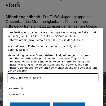
stark
Zwecke. Wenn Tracker deaktiviert sind, sind manche Inhalte und
Anzeigen möglicherweise nicht mehr so relevant für Sie. Sie können
dieses Menü jederzeit wieder aufrufen, um Ihre Einstellungen zu
ändern oder Ihre Einwilligung zu widerrufen, indem Sie auf den Link
Mönchengladbach
·
Die THW-Jugendgruppe des
Einstellungen oder Ablehnen am unteren Rand der Webseite klicken.
Ortsverbandes Mönchengladbach (Technisches
Ihre Einstellungen gelten innerhalb unseres Website. Weitere
Hilfswerk) traf sich jetzt zu einer gemeinsamen Übung
Informationen finden Sie in unserer Datenschutzerklärung.
mit der Viersener Jugendfeuerwehr, Einheit Dülken.
Ihre Zustimmung umfasst alle extra-tipp-am-sonntag.de-Seiten und
schließt gem. Art. 49 Abs. 1 S. 1 lit. a DSGVO auch die
Datenverarbeitung außerhalb des EWR, z.B. in den USA ein.
Wir und unsere Partner verarbeiten Daten, um Folgendes
bereitzustellen:
21.09.2023 , 11:07 Uhr
Eine Minute Lesezeit
Verwendung genauer Standortdaten. Endgeräteeigenschaften zur
Identifikation aktiv abfragen. Speichern von oder Zugriff auf
Informationen auf einem Endgerät. Personalisierte Werbung und
Inhalte, Messung von Werbeleistung und der Performance von
Inhalten, Zielgruppenforschung sowie Entwicklung und Verbesserung
von Angeboten.
Ausführliche Informationen
Impressum
Datenschutz