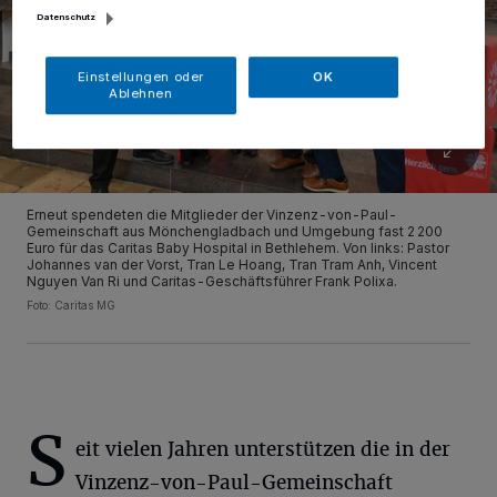
Datenschutz
Einstellungen oder
OK
Ablehnen
Erneut spendeten die Mitglieder der Vinzenz-von-Paul-
Gemeinschaft aus Mönchengladbach und Umgebung fast 2 200
Euro für das Caritas Baby Hospital in Bethlehem. Von links: Pastor
Johannes van der Vorst, Tran Le Hoang, Tran Tram Anh, Vincent
Nguyen Van Ri und Caritas-Geschäftsführer Frank Polixa.
Foto: Caritas MG
S
eit vielen Jahren unterstützen die in der
Vinzenz-von-Paul-Gemeinschaft