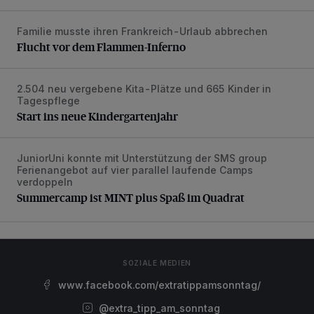
Familie musste ihren Frankreich-Urlaub abbrechen
Flucht vor dem Flammen-Inferno
Flucht vor dem Flammen-Inferno
2.504 neu vergebene Kita-Plätze und 665 Kinder in
Start ins neue Kindergartenjahr
Tagespflege
Start ins neue Kindergartenjahr
JuniorUni konnte mit Unterstützung der SMS group
Summercamp ist MINT plus Spaß im Quadrat
Ferienangebot auf vier parallel laufende Camps
verdoppeln
Summercamp ist MINT plus Spaß im Quadrat
SOZIALE MEDIEN
www.facebook.com/extratippamsonntag/
@extra_tipp_am_sonntag