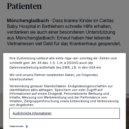
Wir und unsere
-Partner speichern und greifen auf
218
Patienten
personenbezogene Daten wie Browserdaten oder eindeutige
Kennungen auf Ihrem Gerät zu. Durch Auswahl von OK aktivieren Sie
Tracking-Technologien für die unter „Wir und unsere Partner
verarbeiten Daten, um Ihnen Dienste bereitzustellen“ aufgeführten
Mönchengladbach
·
Dass kranke Kinder im Caritas
Zwecke. Wenn Tracker deaktiviert sind, sind manche Inhalte und
Baby Hospital in Bethlehem schnelle Hilfe erhalten,
Anzeigen möglicherweise nicht mehr so relevant für Sie. Sie können
verdanken sie auch einer besonderen Unterstützung
dieses Menü jederzeit wieder aufrufen, um Ihre Einstellungen zu
aus Mönchengladbach: Erneut haben hier lebende
ändern oder Ihre Einwilligung zu widerrufen, indem Sie auf den Link
Einstellungen oder Ablehnen am unteren Rand der Webseite klicken.
Vietnamesen viel Geld für das Krankenhaus gespendet.
Ihre Einstellungen gelten innerhalb unseres Website. Weitere
Informationen finden Sie in unserer Datenschutzerklärung.
Ihre Zustimmung umfasst alle extra-tipp-am-sonntag.de-Seiten und
schließt gem. Art. 49 Abs. 1 S. 1 lit. a DSGVO auch die
08.05.2025 , 13:32 Uhr
2 Minuten Lesezeit
Datenverarbeitung außerhalb des EWR, z.B. in den USA ein.
Wir und unsere Partner verarbeiten Daten, um Folgendes
bereitzustellen:
Verwendung genauer Standortdaten. Endgeräteeigenschaften zur
Identifikation aktiv abfragen. Speichern von oder Zugriff auf
Informationen auf einem Endgerät. Personalisierte Werbung und
Inhalte, Messung von Werbeleistung und der Performance von
Inhalten, Zielgruppenforschung sowie Entwicklung und Verbesserung
von Angeboten.
Ausführliche Informationen
Impressum