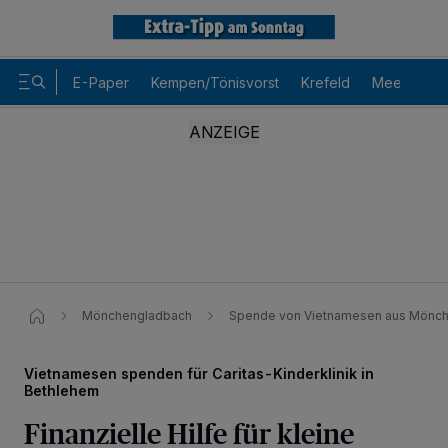
E-Paper
Kempen/Tönisvorst
Krefeld
Meerbusch
Mönchengladbach
Spende von Vietnamesen aus Mönchen
Vietnamesen spenden für Caritas-Kinderklinik in
Bethlehem
Finanzielle Hilfe für kleine