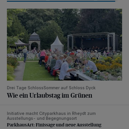
Wie ein Urlaubstag im Grünen
Drei Tage SchlossSommer auf Schloss Dyck
Wie ein Urlaubstag im Grünen
Initiative macht Cityparkhaus in Rheydt zum
ParkhausArt: Finissage und neue Ausstellung
Ausstellungs- und Begegnungsort
ParkhausArt: Finissage und neue Ausstellung