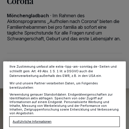
Corona
Wir und unsere
-Partner speichern und greifen auf
218
personenbezogene Daten wie Browserdaten oder eindeutige
Mönchengladbach
·
Im Rahmen des
Kennungen auf Ihrem Gerät zu. Durch Auswahl von OK aktivieren Sie
Aktionsprogramms „Aufholen nach Corona“ bieten die
Tracking-Technologien für die unter „Wir und unsere Partner
Familienhebammen bei pro familia ab sofort eine
verarbeiten Daten, um Ihnen Dienste bereitzustellen“ aufgeführten
Zwecke. Wenn Tracker deaktiviert sind, sind manche Inhalte und
tägliche Sprechstunde für alle Fragen rund um
Anzeigen möglicherweise nicht mehr so relevant für Sie. Sie können
Schwangerschaft, Geburt und das erste Lebensjahr an.
dieses Menü jederzeit wieder aufrufen, um Ihre Einstellungen zu
ändern oder Ihre Einwilligung zu widerrufen, indem Sie auf den Link
Einstellungen oder Ablehnen am unteren Rand der Webseite klicken.
Ihre Einstellungen gelten innerhalb unseres Website. Weitere
Informationen finden Sie in unserer Datenschutzerklärung.
15.11.2021 , 12:20 Uhr
2 Minuten Lesezeit
Ihre Zustimmung umfasst alle extra-tipp-am-sonntag.de-Seiten und
schließt gem. Art. 49 Abs. 1 S. 1 lit. a DSGVO auch die
Datenverarbeitung außerhalb des EWR, z.B. in den USA ein.
Wir und unsere Partner verarbeiten Daten, um Folgendes
bereitzustellen:
Verwendung genauer Standortdaten. Endgeräteeigenschaften zur
Identifikation aktiv abfragen. Speichern von oder Zugriff auf
Informationen auf einem Endgerät. Personalisierte Werbung und
Inhalte, Messung von Werbeleistung und der Performance von
Inhalten, Zielgruppenforschung sowie Entwicklung und Verbesserung
von Angeboten.
Ausführliche Informationen