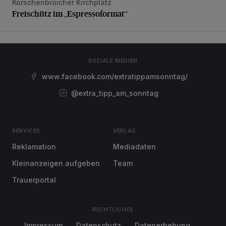
Korschenbroicher Kirchplatz
Freischütz im „Espressoformat“
SOZIALE MEDIEN
www.facebook.com/extratippamsonntag/
@extra_tipp_am_sonntag
SERVICES
VERLAG
Reklamation
Mediadaten
Kleinanzeigen aufgeben
Team
Trauerportal
RECHTLICHES
Impressum
Datenschutz
Datenerhebung