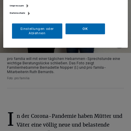
Impressum
Datenschutz
Einstellungen oder
OK
Ablehnen
pro familia will mit einer täglichen Hebammen-Sprechstunde eine
wichtige Beratungslücke schließen. Das Foto zeigt
Familienhebamme Bernadette Nopper (l.) und pro famila-
Mitarbeiterin Ruth Bernards.
Foto: pro familia
I
n der Corona-Pandemie haben Mütter und
Väter eine völlig neue und belastende