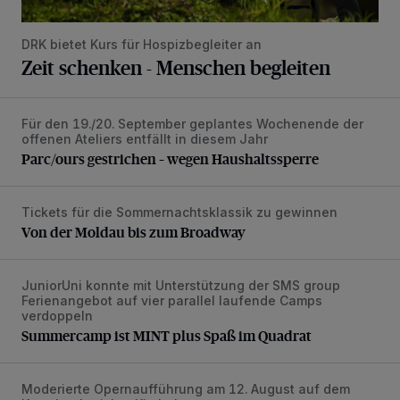
DRK bietet Kurs für Hospizbegleiter an
Zeit schenken - Menschen begleiten
Für den 19./20. September geplantes Wochenende der
Parc/ours gestrichen – wegen Haushaltssperre
offenen Ateliers entfällt in diesem Jahr
Parc/ours gestrichen – wegen Haushaltssperre
Tickets für die Sommernachtsklassik zu gewinnen
Von der Moldau bis zum Broadway
Von der Moldau bis zum Broadway
JuniorUni konnte mit Unterstützung der SMS group
Summercamp ist MINT plus Spaß im Quadrat
Ferienangebot auf vier parallel laufende Camps
verdoppeln
Summercamp ist MINT plus Spaß im Quadrat
Moderierte Opernaufführung am 12. August auf dem
Freischütz im „Espressoformat“