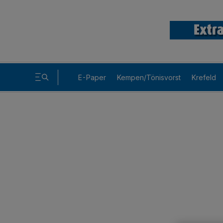
E-Paper
Kempen/Tönisvorst
Krefeld