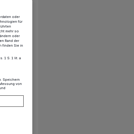
erdaten oder
chnologien für
führten
cht mehr so
 ändern oder
ren Rand der
 finden Sie in
1 S. 1 lit. a
n. Speichern
, Messung von
 und