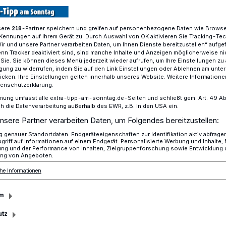
sere
-Partner speichern und greifen auf personenbezogene Daten wie Brows
218
Kennungen auf Ihrem Gerät zu. Durch Auswahl von OK aktivieren Sie Tracking-Te
r Veilchendienstagszug in Mönchengladbach
Wir und unsere Partner verarbeiten Daten, um Ihnen Dienste bereitzustellen“ aufge
n Tracker deaktiviert sind, sind manche Inhalte und Anzeigen möglicherweise ni
r Sie. Sie können dieses Menü jederzeit wieder aufrufen, um Ihre Einstellungen zu
ligung zu widerrufen, indem Sie auf den Link Einstellungen oder Ablehnen am unte
icken. Ihre Einstellungen gelten innerhalb unseres Website. Weitere Informationen
über den Veilchendienstagszug
tenschutzerklärung.
für den närrischen
mung umfasst alle extra-tipp-am-sonntag.de-Seiten und schließt gem. Art. 49 Abs. 
die Datenverarbeitung außerhalb des EWR, z.B. in den USA ein.
nsere Partner verarbeiten Daten, um Folgendes bereitzustellen:
genauer Standortdaten. Endgeräteeigenschaften zur Identifikation aktiv abfrage
griff auf Informationen auf einem Endgerät. Personalisierte Werbung und Inhalte
ung und der Performance von Inhalten, Zielgruppenforschung sowie Entwicklung
ng von Angeboten.
e, Freude, Fantasie“ heißt es am 13.
he Informationen
1 Uhr der Veilchendienstagszug durch die
 Bewegung setzt. Von der Lüpertzender
m
marckplatz (Ende) nimmt der närrische
utz
nnten Weg.