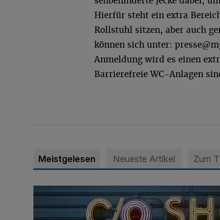
sehbehinderte Jecke dabei, u
Hierfür steht ein extra Bereic
Rollstuhl sitzen, aber auch g
können sich unter:
presse@m
Anmeldung wird es einen extr
Barrierefreie WC-Anlagen sin
Meistgelesen
Neueste Artikel
Zum 
Parc/ours gestrichen – wegen Haushaltssperre