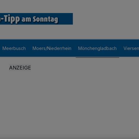
Meerbusch
Moers/Niederrhein
Mönchengladbach
Vierse