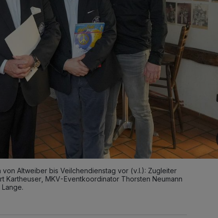
von Altweiber bis Veilchendienstag vor (v.l.): Zugleiter
rt Kartheuser, MKV-Eventkoordinator Thorsten Neumann
 Lange.