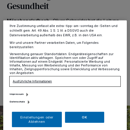
Gesundheit
ändern oder Ihre Einwilligung zu widerrufen, indem Sie auf den Link
Einstellungen oder Ablehnen am unteren Rand der Webseite klicken.
Ihre Einstellungen gelten innerhalb unseres Website. Weitere
Informationen finden Sie in unserer Datenschutzerklärung.
Mönchengladbach
·
Oliver Schneider hat die Leitung
des Fachbereichs Gesundheit der Stadt
Ihre Zustimmung umfasst alle extra-tipp-am-sonntag.de-Seiten und
schließt gem. Art. 49 Abs. 1 S. 1 lit. a DSGVO auch die
Mönchengladbach übernommen. Der 47-jährige
Datenverarbeitung außerhalb des EWR, z.B. in den USA ein.
Mediziner aus Düsseldorf ist Nachfolger von Dr. Klaus
Laumen, der das Gesundheitsamt seit 2015 geführt
Wir und unsere Partner verarbeiten Daten, um Folgendes
bereitzustellen:
hatte. Schneider war zuletzt als stellvertretender Leiter
Verwendung genauer Standortdaten. Endgeräteeigenschaften zur
des Gesundheitsamtes Wuppertal tätig.
Identifikation aktiv abfragen. Speichern von oder Zugriff auf
Informationen auf einem Endgerät. Personalisierte Werbung und
Inhalte, Messung von Werbeleistung und der Performance von
Inhalten, Zielgruppenforschung sowie Entwicklung und Verbesserung
von Angeboten.
05.05.2022 , 10:40 Uhr
Eine Minute Lesezeit
Ausführliche Informationen
Impressum
Datenschutz
Einstellungen oder
OK
Ablehnen