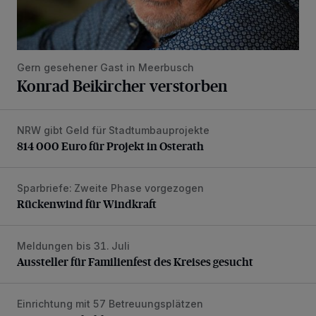
Gern gesehener Gast in Meerbusch
Konrad Beikircher verstorben
NRW gibt Geld für Stadtumbauprojekte
814 000 Euro für Projekt in Osterath
814 000 Euro für Projekt in Osterath
Sparbriefe: Zweite Phase vorgezogen
Rückenwind für Windkraft
Rückenwind für Windkraft
Meldungen bis 31. Juli
Aussteller für Familienfest des Kreises gesucht
Aussteller für Familienfest des Kreises gesucht
Einrichtung mit 57 Betreuungsplätzen
Kita „Meereshelden“ startet