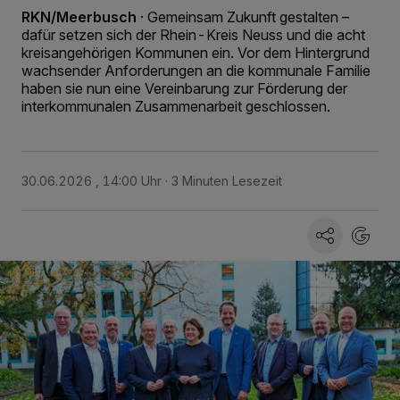
RKN/Meerbusch
·
Gemeinsam Zukunft gestalten –
dafür setzen sich der Rhein-Kreis Neuss und die acht
kreisangehörigen Kommunen ein. Vor dem Hintergrund
wachsender Anforderungen an die kommunale Familie
haben sie nun eine Vereinbarung zur Förderung der
interkommunalen Zusammenarbeit geschlossen.
30.06.2026 , 14:00 Uhr
3 Minuten Lesezeit
Wir und unsere
-Partner speichern und greifen auf
218
personenbezogene Daten wie Browserdaten oder eindeutige
Kennungen auf Ihrem Gerät zu. Durch Auswahl von OK aktivieren Sie
Tracking-Technologien für die unter „Wir und unsere Partner
verarbeiten Daten, um Ihnen Dienste bereitzustellen“ aufgeführten
Zwecke. Wenn Tracker deaktiviert sind, sind manche Inhalte und
Anzeigen möglicherweise nicht mehr so relevant für Sie. Sie können
dieses Menü jederzeit wieder aufrufen, um Ihre Einstellungen zu
ändern oder Ihre Einwilligung zu widerrufen, indem Sie auf den Link
Einstellungen oder Ablehnen am unteren Rand der Webseite klicken.