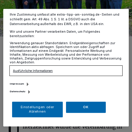
Ihre Einstellungen gelten innerhalb unseres Website. Weitere
Informationen finden Sie in unserer Datenschutzerklärung.
Ihre Zustimmung umfasst alle extra-tipp-am-sonntag.de-Seiten und
schließt gem. Art. 49 Abs. 1 S. 1 lit. a DSGVO auch die
Datenverarbeitung außerhalb des EWR, z.B. in den USA ein.
Wir und unsere Partner verarbeiten Daten, um Folgendes
bereitzustellen:
Bei der Hauptverwaltungsbeamtenkonferenz (v.l.): Kreisdirektor
Verwendung genauer Standortdaten. Endgeräteeigenschaften zur
Dirk Brügge, Dr. Martin Mertens (Bürgermeister Rommerskirchen),
Identifikation aktiv abfragen. Speichern von oder Zugriff auf
Klaus Krützen (Bürgermeister Grevenbroich), Reiner Breuer
Informationen auf einem Endgerät. Personalisierte Werbung und
Inhalte, Messung von Werbeleistung und der Performance von
(Bürgermeister Neuss), Dr. Torsten Spillmann (Kämmerer und
Inhalten, Zielgruppenforschung sowie Entwicklung und Verbesserung
Beigeordneter der Stadt Dormagen, in Vertretung von Bürgermeister
von Angeboten.
Erik Lierenfeld), Landrätin Katharina Reinhold, Christian Bommers
(Bürgermeister Meerbusch), Philipp Sieben (Bürgermeister Jüchen),
Ausführliche Informationen
Marc Venten (Bürgermeister Korschenbroich) und Christian Horn-
Heinemann (Bürgermeister Kaarst). Das Foto wurde im November
2025 aufgenommen.
Impressum
Foto: W. Walter/Rhein-Kreis Neuss
Datenschutz
Einstellungen oder
OK
Ablehnen
U
nterzeichnet wurde die Vereinbarung in