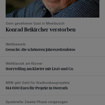
Gern gesehener Gast in Meerbusch
Konrad Beikircher verstorben
Wettbewerb
Gesucht: die schönsten Jahreszeitenfotos
Gesucht: die schönsten Jahreszeitenfotos
Weltklassik am Klavier
Storytelling am Klavier mit Liszt und Co.
Storytelling am Klavier mit Liszt und Co.
NRW gibt Geld für Stadtumbauprojekte
814 000 Euro für Projekt in Osterath
814 000 Euro für Projekt in Osterath
Sparbriefe: Zweite Phase vorgezogen
Rückenwind für Windkraft