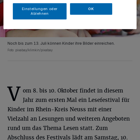
Einstellungen oder
OK
Ablehnen
Noch bis zum 13. Juli können Kinder ihre Bilder einreichen.
Foto: pixabay/klimkin/pixabay
V
om 8. bis 10. Oktober findet in diesem
Jahr zum ersten Mal ein Lesefestival für
Kinder im Rhein-Kreis Neuss mit einer
Vielzahl an Lesungen und weiteren Angeboten
rund um das Thema Lesen statt. Zum
Abschluss des Festivals lädt am Samstag, 10.