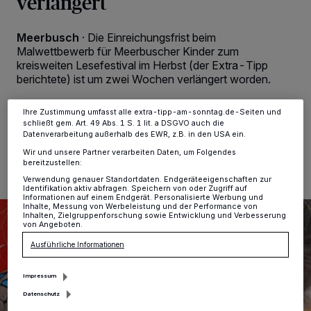
verlängert
Tracking-Technologien für die unter „Wir und unsere Partner
verarbeiten Daten, um Ihnen Dienste bereitzustellen“ aufgeführten
Zwecke. Wenn Tracker deaktiviert sind, sind manche Inhalte und
Meerbusch
·
Die Einreichungsfrist beim
Anzeigen möglicherweise nicht mehr so relevant für Sie. Sie können
Malwettbewerb für Meerbuscher Kinder zum
dieses Menü jederzeit wieder aufrufen, um Ihre Einstellungen zu
ändern oder Ihre Einwilligung zu widerrufen, indem Sie auf den Link
kreisweiten Lesefestival im Herbst (der Extra-Tipp
Einstellungen oder Ablehnen am unteren Rand der Webseite klicken.
berichtete) ist um zwei Wochen verlängert worden.
Ihre Einstellungen gelten innerhalb unseres Website. Weitere
Informationen finden Sie in unserer Datenschutzerklärung.
Ihre Zustimmung umfasst alle extra-tipp-am-sonntag.de-Seiten und
schließt gem. Art. 49 Abs. 1 S. 1 lit. a DSGVO auch die
Datenverarbeitung außerhalb des EWR, z.B. in den USA ein.
01.07.2026 , 10:00 Uhr
2 Minuten Lesezeit
Wir und unsere Partner verarbeiten Daten, um Folgendes
bereitzustellen:
Verwendung genauer Standortdaten. Endgeräteeigenschaften zur
Identifikation aktiv abfragen. Speichern von oder Zugriff auf
Informationen auf einem Endgerät. Personalisierte Werbung und
Inhalte, Messung von Werbeleistung und der Performance von
Inhalten, Zielgruppenforschung sowie Entwicklung und Verbesserung
von Angeboten.
Ausführliche Informationen
Impressum
Datenschutz