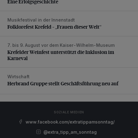
Eine Erfolgsgeschichte
Musikfestival in der Innenstadt
Folklorefest Krefeld – „Frauen dieser Welt“
Folklorefest Krefeld – „Frauen dieser Welt“
7. bis 9. August vor dem Kaiser-Wilhelm-Museum
Krefelder Weinfest unterstützt die Inklusion im Karneval
Krefelder Weinfest unterstützt die Inklusion im
Karneval
Wirtschaft
Herbrand Gruppe stellt Geschäftsführung neu auf
Herbrand Gruppe stellt Geschäftsführung neu auf
SOZIALE MEDIEN
www.facebook.com/extratippamsonntag/
@extra_tipp_am_sonntag