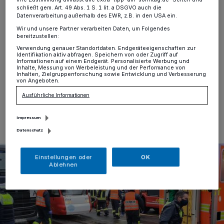
Unfall in Lebensgefahr
schließt gem. Art. 49 Abs. 1 S. 1 lit. a DSGVO auch die
Datenverarbeitung außerhalb des EWR, z.B. in den USA ein.
Krefeld
·
Am heutigen Montagmorgen (14. Dezember
Wir und unsere Partner verarbeiten Daten, um Folgendes
2020) ist eine Seniorin an der St.-Anton-Straße in
bereitzustellen:
Höhe des Stadtgartens von einem Lastwagen erfasst
Verwendung genauer Standortdaten. Endgeräteeigenschaften zur
Identifikation aktiv abfragen. Speichern von oder Zugriff auf
und schwer verletzt worden.
Informationen auf einem Endgerät. Personalisierte Werbung und
Inhalte, Messung von Werbeleistung und der Performance von
Inhalten, Zielgruppenforschung sowie Entwicklung und Verbesserung
von Angeboten.
Ausführliche Informationen
14.12.2020 , 15:28 Uhr
Eine Minute Lesezeit
Impressum
Datenschutz
Einstellungen oder
OK
Ablehnen