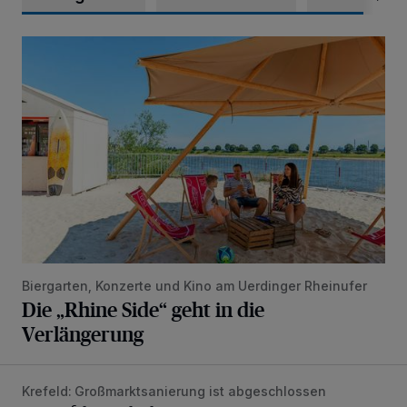
Die „Rhine Side“ geht in die Verlängerung
Biergarten, Konzerte und Kino am Uerdinger Rheinufer
Die „Rhine Side“ geht in die
Verlängerung
Krefeld: Großmarktsanierung ist abgeschlossen
Eine Erfolgsgeschichte