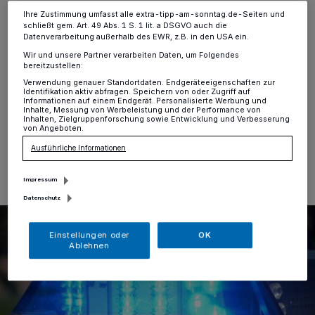
Krefeld
·
In der Nacht zu Mittwoch,13. August, gegen
Ihre Zustimmung umfasst alle extra-tipp-am-sonntag.de-Seiten und
1 Uhr meldeten zwei Zeugen der Polizei, dass ein
schließt gem. Art. 49 Abs. 1 S. 1 lit. a DSGVO auch die
Datenverarbeitung außerhalb des EWR, z.B. in den USA ein.
auffallend schneller und in Schlangenlinien fahrender
schwarzer SUV mit lautstarker Musik auf der
Wir und unsere Partner verarbeiten Daten, um Folgendes
bereitzustellen:
Steinstraße (entgegen der Einbahnstraße) nach rechts
in die Dionysiusstraße einfuhr.
Verwendung genauer Standortdaten. Endgeräteeigenschaften zur
Identifikation aktiv abfragen. Speichern von oder Zugriff auf
Informationen auf einem Endgerät. Personalisierte Werbung und
Inhalte, Messung von Werbeleistung und der Performance von
Inhalten, Zielgruppenforschung sowie Entwicklung und Verbesserung
von Angeboten.
13.08.2025 , 11:30 Uhr
Eine Minute Lesezeit
Ausführliche Informationen
Impressum
Datenschutz
Einstellungen oder
OK
Ablehnen