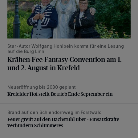
Star-Autor Wolfgang Hohlbein kommt für eine Lesung
auf die Burg Linn
Krähen-Fee-Fantasy-Convention am 1.
und 2. August in Krefeld
Neueröffnung bis 2030 geplant
Krefelder Hof stellt Betrieb Ende September ein
Krefelder Hof stellt Betrieb Ende September ein
Brand auf den Schlehdornweg im Forstwald
Feuer greift auf den Dachstuhl über - Einsatzkräfte verhin
Feuer greift auf den Dachstuhl über - Einsatzkräfte
verhindern Schlimmeres