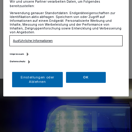
ab und landet in einer Hecke
Wir und unsere Partner verarbeiten Daten, um Folgendes
bereitzustellen:
Verwendung genauer Standortdaten. Endgeräteeigenschaften zur
Der 74-jährige Fahrer eines Pkw ist von der Straße
Identifikation aktiv abfragen. Speichern von oder Zugriff auf
abgekommen, über den Bürgersteig gerollt und in einer
Informationen auf einem Endgerät. Personalisierte Werbung und
Inhalte, Messung von Werbeleistung und der Performance von
Hecke zum Stehen gekommen.
Inhalten, Zielgruppenforschung sowie Entwicklung und Verbesserung
von Angeboten.
Ausführliche Informationen
23.12.2022 , 13:28 Uhr
Eine Minute Lesezeit
Impressum
Datenschutz
Einstellungen oder
OK
Ablehnen