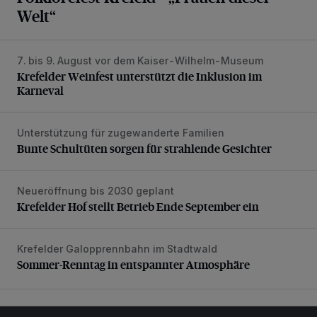
Welt“
7. bis 9. August vor dem Kaiser-Wilhelm-Museum
Krefelder Weinfest unterstützt die Inklusion im Karneval
Krefelder Weinfest unterstützt die Inklusion im
Karneval
Unterstützung für zugewanderte Familien
Bunte Schultüten sorgen für strahlende Gesichter
Bunte Schultüten sorgen für strahlende Gesichter
Neueröffnung bis 2030 geplant
Krefelder Hof stellt Betrieb Ende September ein
Krefelder Hof stellt Betrieb Ende September ein
Krefelder Galopprennbahn im Stadtwald
Sommer-Renntag in entspannter Atmosphäre
Sommer-Renntag in entspannter Atmosphäre